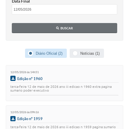
Data Final
Coleta de Sugestões
Orçamento Participativo
BUSCAR
Legislação
Ouvidoria
Diário Oficial (2)
Notícias (1)
Acessibilidade
Contratos
12/05/2026 às 14h51
Notícias
Edição nº 1960
terca-feira 12 de maio de 2026 ano iii edicao n 1960 extra pagina
Secretarias
sumario poder executivo
..................................................................................................................................
…
Links
Serviços Online
12/05/2026 às 09h16
Edição nº 1959
Telefones Úteis
terca-feira 12 de maio de 2026 ano iii edicao n 1959 pagina sumario