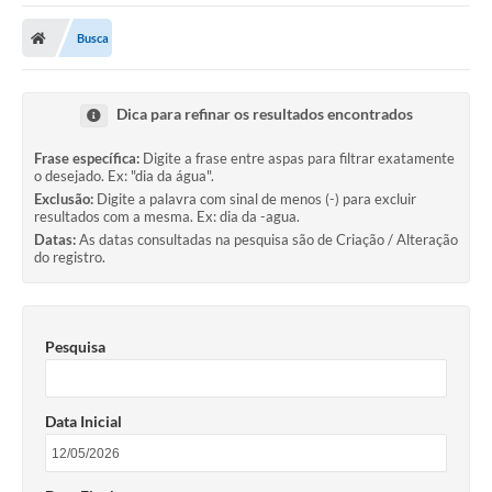
Cidade
Busca
Editais
Serviços Públicos
Dica para refinar os resultados encontrados
Carta de Serviços
Frase específica:
Digite a frase entre aspas para filtrar exatamente
o desejado. Ex: "dia da água".
Contato
Exclusão:
Digite a palavra com sinal de menos (-) para excluir
resultados com a mesma. Ex: dia da -agua.
Questionário de Mapeamento Cultural
Datas:
As datas consultadas na pesquisa são de Criação / Alteração
do registro.
Coleta virtual: Planejamento de 2027
Arquivos para Download
Pesquisa
Fundo Social de Solidariedade de Iepê
Conselho Tutelar
Data Inicial
Mapa de estradas rurais
Veículos paralisados