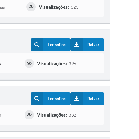
Visualizações:
nas
523
Ler online
Baixar
Visualizações:
s
396
Ler online
Baixar
Visualizações:
s
332