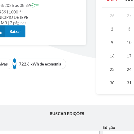
08/2026 às 08h59
Diário Ofic
45911000***
26
27
ICIPIO DE IEPE
 MB | 7 páginas
Ouvidor
2
3
Baixar
Concurso Pú
9
10
16
17
Newslett
alvas
722.6 kWh de economia
23
24
Contat
30
31
Telefones Ú
E-SIC
BUSCAR EDIÇÕES
Carta de Se
Edição