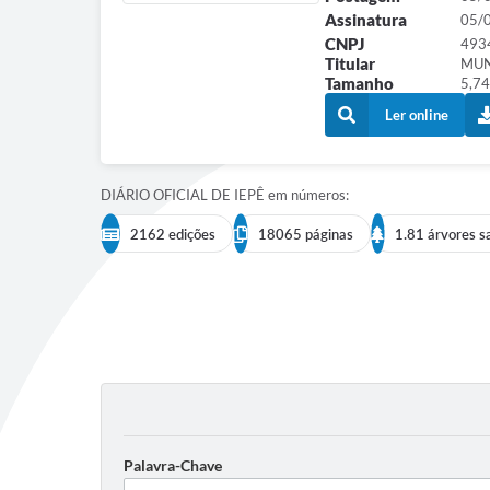
Conselho Tutelar
Assinatura
05/
CNPJ
493
Titular
MUN
Tamanho
5,74
Ler online
DIÁRIO OFICIAL DE IEPÊ em números:
2162 edições
18065 páginas
1.81 árvores s
Palavra-Chave