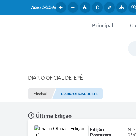
Acessibilidade
Principal
Ci
Hist
SERVIÇOS
Dad
Questionário de Mape
Map
Cultural
DIÁRIO OFICIAL DE IEPÊ
Tur
Coleta virtual: Planej
2027
Principal
DIÁRIO OFICIAL DE IEPÊ
Mus
Arquivos para Downlo
Fer
Última Edição
Fundo Social de Solida
Iepê
Edição
Nº 
Postagem
05/