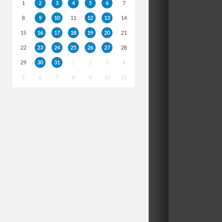
1
2
3
4
5
6
7
8
9
10
11
12
13
14
15
16
17
18
19
20
21
22
23
24
25
26
27
28
29
30
31
1
2
3
4
5
6
7
8
9
10
11