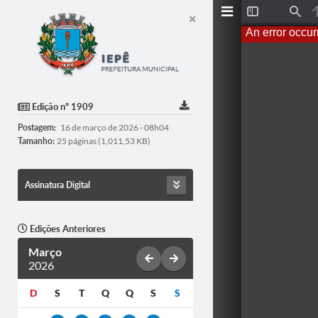
Toggle
Find
Sidebar
An error occur
Edição nº 1909
Postagem:
16 de março de 2026 - 08h04
Tamanho:
25 páginas (1,011,53 KB)
Assinatura Digital
Edições Anteriores
Março
2026
D
S
T
Q
Q
S
S