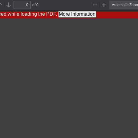
of 0
Previous
Next
Zoom
Zoom
Out
In
red while loading the PDF.
More Information