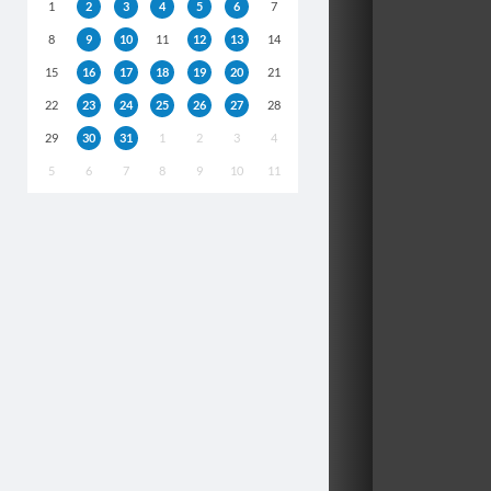
1
2
3
4
5
6
7
8
9
10
11
12
13
14
15
16
17
18
19
20
21
22
23
24
25
26
27
28
29
30
31
1
2
3
4
5
6
7
8
9
10
11