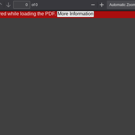
of 0
Previous
Next
Zoom
Zoom
Out
In
red while loading the PDF.
More Information