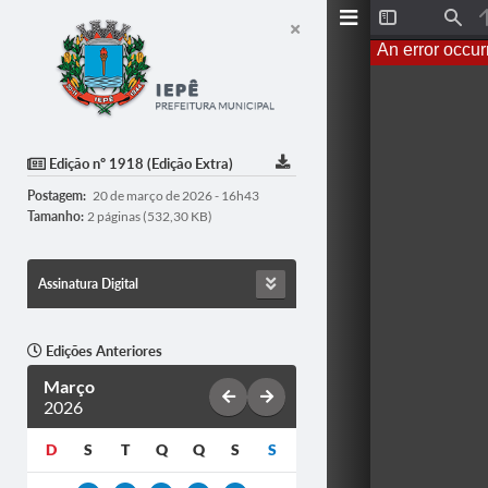
Toggle
Find
Sidebar
An error occur
Edição nº 1918 (Edição Extra)
Postagem:
20 de março de 2026 - 16h43
Tamanho:
2 páginas (532,30 KB)
Assinatura Digital
Edições Anteriores
Março
2026
D
S
T
Q
Q
S
S