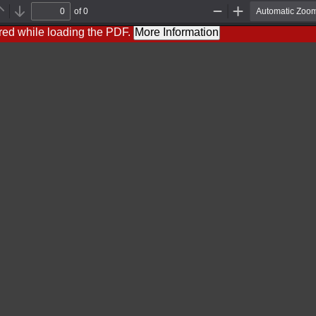
of 0
Previous
Next
Zoom
Zoom
Out
In
red while loading the PDF.
More Information