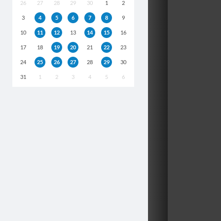
26
27
28
29
30
1
2
3
4
5
6
7
8
9
10
11
12
13
14
15
16
17
18
19
20
21
22
23
24
25
26
27
28
29
30
31
1
2
3
4
5
6