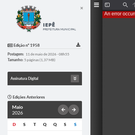
Toggle
Find
Sidebar
An error occur
Edição nº 1958
Postagem:
11 de maio de 2026 - 08h55
Tamanho:
5 páginas (1,37 MB)
Assinatura Digital
Edições Anteriores
Maio
2026
D
S
T
Q
Q
S
S