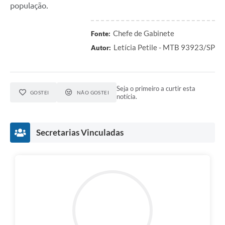
população.
A Prefeitura
Serviço de Informação ao Cidadão (SIC)
Chefe de Gabinete
Fonte:
Diário Oficial
Letícia Petile - MTB 93923/SP
Autor:
Seja o primeiro a curtir esta
GOSTEI
NÃO GOSTEI
notícia.
Secretarias Vinculadas