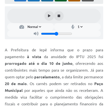
Coleta de Sugestões
Orçamento Participativo
Legislação
Ouvidoria
Acessibilidade
A Prefeitura de Iepê informa que o prazo para
Contratos
pagamento
à vista
da anuidade do IPTU 2025 foi
prorrogado até o dia 10 de junho
, oferecendo aos
Notícias
contribuintes mais tempo para se organizarem. Já para
Secretarias
quem optar pelo
parcelamento
, a data limite permanece
Links
20 de maio
. Os carnês podem ser retirados no
Paço
Municipal
por aqueles que ainda não os receberam. A
Serviços Online
medida visa facilitar o cumprimento das obrigações
Telefones Úteis
fiscais e contribuir para o planejamento financeiro da