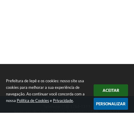
Prefeitura de Iepê e os cookies: nosso site usa
cookies para melhorar a sua experiência de
ACEITAR
navegação. Ao continuar você concorda com a
nossa
Política de Cookies
e
Privacidade
.
PERSONALIZAR
Telefone: (18) 3264-1311
Endereço: Rua Minas Gerais, 274 Centro | CEP: 19640-015
Atendimento de segunda-feira a sexta-feira das 08h às 11h e 13h
às 16h
CNPJ: 49.345.911/0001-40