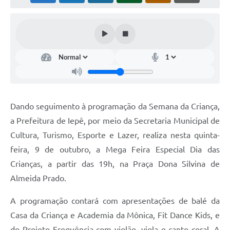
Coleta de Sugestões
Orçamento Participativo
Legislação
Ouvidoria
Acessibilidade
Dando seguimento à programação da Semana da Criança,
Contratos
a Prefeitura de Iepê, por meio da Secretaria Municipal de
Cultura, Turismo, Esporte e Lazer, realiza nesta quinta-
Notícias
feira, 9 de outubro, a Mega Feira Especial Dia das
Secretarias
Crianças, a partir das 19h, na Praça Dona Silvina de
Links
Almeida Prado.
Serviços Online
A programação contará com apresentações de balé da
Casa da Criança e Academia da Mônica, Fit Dance Kids, e
Telefones Úteis
do Projeto Frequência com violão, viola e canto coral. A