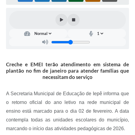
Coleta de Sugestões
Orçamento Participativo
Legislação
Ouvidoria
Acessibilidade
Creche e EMEI terão atendimento em sistema de
Contratos
plantão no fim de janeiro para atender famílias que
necessitam do serviço
Notícias
Secretarias
A Secretaria Municipal de Educação de Iepê informa que
o retorno oficial do ano letivo na rede municipal de
Links
ensino está marcado para o dia 02 de fevereiro. A data
Serviços Online
contempla todas as unidades escolares do município,
Telefones Úteis
marcando o início das atividades pedagógicas de 2026.