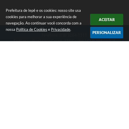
Prefeitura de Iepê e os cookies: nosso site usa
cookies para melhorar a sua experiência de
ACEITAR
navegação. Ao continuar você concorda com a
nossa
Política de Cookies
e
Privacidade
.
PERSONALIZAR
Telefone: (18) 3264-1311
Endereço: Rua Minas Gerais, 274 Centro | CEP: 19640-015
Atendimento de segunda-feira a sexta-feira das 08h às 11h e 13h
às 16h
CNPJ: 49.345.911/0001-40
Prefeitura de Iepê
Versão do Sistema:
3.5.3 - 19/06/2026
Portal atualizado em:
07/08/2026 16:10
Dados Abertos
Copyright Instar - 2006-2026. Todos os direitos reservados -
Instar Tecnologia