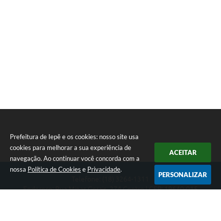
Prefeitura de Iepê e os cookies: nosso site usa
cookies para melhorar a sua experiência de
ACEITAR
navegação. Ao continuar você concorda com a
nossa
Política de Cookies
e
Privacidade
.
PERSONALIZAR
Telefone: (18) 3264-1311
Endereço: Rua Minas Gerais, 274 Centro | CEP: 19640-015
Atendimento de segunda-feira a sexta-feira das 08h às 11h e 13h
às 16h
CNPJ: 49.345.911/0001-40