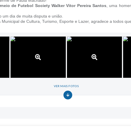
lherme de Paula Machado!
rneio de Futebol Society Walker Vitor Pereira Santos
, uma home
 um dia de muita disputa e união.
a Municipal de Cultura, Turismo, Esporte e Lazer, agradece a todos que
VER MAIS FOTOS