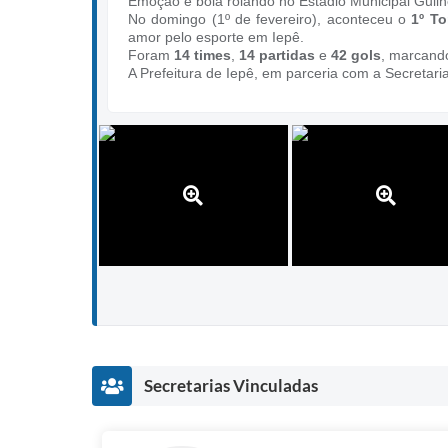
Emoção e bola rolando no Estádio Municipal Gui
No domingo (1º de fevereiro), aconteceu o
1º To
amor pelo esporte em Iepê.
Foram
14 times
,
14 partidas
e
42 gols
, marcando
A Prefeitura de Iepê, em parceria com a Secretari
Secretarias Vinculadas