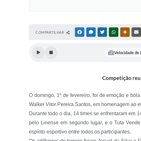
COMPARTILHAR
FACEBOOK
MESSENGER
TWITTER
WHATSAPP
OUTRAS
Velocidade de l
Competição reun
O domingo, 1º de fevereiro, foi de emoção e bol
Walker Vitor Pereira Santos, em homenagem ao et
Durante todo o dia, 14 times se enfrentaram em 1
pelo Linense em segundo lugar, e o Tuta Vende 
espírito esportivo entre todos os participantes.
Os artilheiros do torneio foram Josuel da Silva e