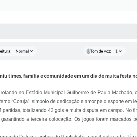
 MÍDIAS
RECEBA NOTÍCIAS
eitura:
Tom de voz:
iu times, família e comunidade em um dia de muita festa no
a rolando no Estádio Municipal Guilherme de Paula Machado, c
erno “Coruja”, símbolo de dedicação e amor pelo esporte em Ie
4 partidas, totalizando 42 gols e muita disputa em campo. No f
garantindo a terceira colocação. Os jogos foram marcados p
 Fernando Dalossi, ambos do Paulistinha, com 4 gols cada. Já 