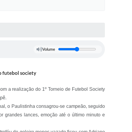
Volume
 futebol society
om a realização do 1º Torneio de Futebol Society
pê.
inal, o Paulistinha consagrou-se campeão, seguido
or grandes lances, emoção até o último minuto e
o troféu de goleiro menos vazado ficou com Adriano