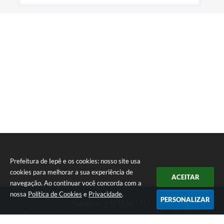
Prefeitura de Iepê e os cookies: nosso site usa
cookies para melhorar a sua experiência de
ACEITAR
navegação. Ao continuar você concorda com a
nossa
Política de Cookies
e
Privacidade
.
PERSONALIZAR
Telefone: (18) 3264-1311
Endereço: Rua Minas Gerais, 274 Centro | CEP: 19640-015