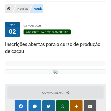
Cidade
Notícias
Notícia
Editais
Serviços Públicos
MAR
02 MAR 2026
02
Carta de Serviços
AGRICULTURA E MEIO AMBIENTE
Contato
Inscrições abertas para o curso de produção
de cacau
Questionário de Mapeamento Cultural
Coleta virtual: Planejamento de 2027
Arquivos para Download
Fundo Social de Solidariedade de Iepê
Conselho Tutelar
COMPARTILHAR
Mapa de estradas rurais
Veículos paralisados