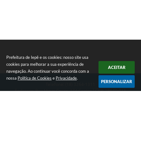
Prefeitura de Iepê e os cookies: nosso site usa
cookies para melhorar a sua experiência de
ACEITAR
navegação. Ao continuar você concorda com a
nossa
Política de Cookies
e
Privacidade
.
PERSONALIZAR
Telefone: (18) 3264-1311
Endereço: Rua Minas Gerais, 274 Centro | CEP: 19640-015
Atendimento de segunda-feira a sexta-feira das 08h às 11h e 13h
às 16h
CNPJ: 49.345.911/0001-40
Prefeitura de Iepê
Versão do Sistema:
3.5.3 - 19/06/2026