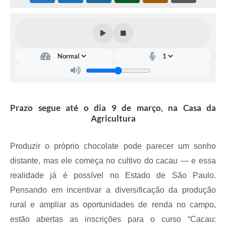
Coleta de Sugestões
Orçamento Participativo
Legislação
Ouvidoria
Acessibilidade
Prazo segue até o dia 9 de março, na Casa da
Contratos
Agricultura
Notícias
Produzir o próprio chocolate pode parecer um sonho
Secretarias
distante, mas ele começa no cultivo do cacau — e essa
Links
realidade já é possível no Estado de São Paulo.
Pensando em incentivar a diversificação da produção
Serviços Online
rural e ampliar as oportunidades de renda no campo,
Telefones Úteis
estão abertas as inscrições para o curso “Cacau: