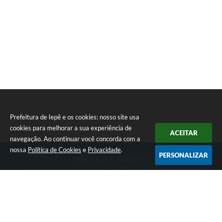
Prefeitura de Iepê e os cookies: nosso site usa
cookies para melhorar a sua experiência de
ACEITAR
navegação. Ao continuar você concorda com a
nossa
Política de Cookies
e
Privacidade
.
PERSONALIZAR
Telefone: (18) 3264-1311
Endereço: Rua Minas Gerais, 274 Centro | CEP: 19640-015
Atendimento de segunda-feira a sexta-feira das 08h às 11h e 13h
às 16h
CNPJ: 49.345.911/0001-40
Prefeitura de Iepê