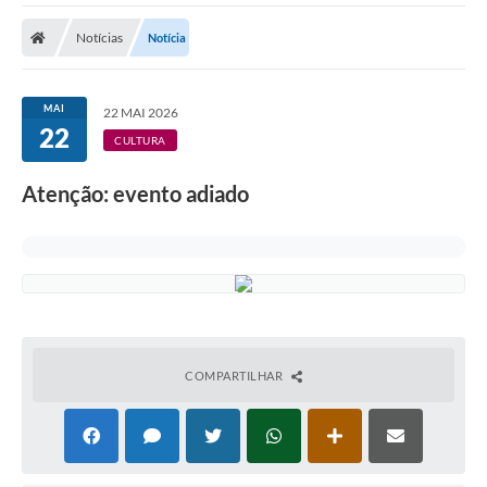
Cidade
Notícias
Notícia
Editais
Serviços Públicos
MAI
22 MAI 2026
22
Carta de Serviços
CULTURA
Contato
Atenção: evento adiado
Questionário de Mapeamento Cultural
Coleta virtual: Planejamento de 2027
Arquivos para Download
Fundo Social de Solidariedade de Iepê
COMPARTILHAR
Conselho Tutelar
Mapa de estradas rurais
Veículos paralisados