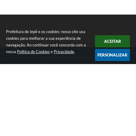
Prefeitura de Iepê e os cookies: nosso site usa
cookies para melhorar a sua experiência de
ACEITAR
navegação. Ao continuar você concorda com a
nossa
Política de Cookies
e
Privacidade
.
PERSONALIZAR
Telefone: (18) 3264-1311
Endereço: Rua Minas Gerais, 274 Centro | CEP: 19640-015
Atendimento de segunda-feira a sexta-feira das 08h às 11h e 13h
às 16h
CNPJ: 49.345.911/0001-40
Prefeitura de Iepê
Versão do Sistema:
3.5.3 - 19/06/2026
Portal atualizado em:
07/08/2026 16:10
Dados Abertos