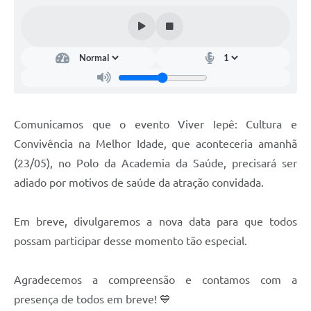
Coleta de Sugestões
Orçamento Participativo
Legislação
Ouvidoria
Comunicamos que o evento Viver Iepê: Cultura e
Acessibilidade
Convivência na Melhor Idade, que aconteceria amanhã
Contratos
(23/05), no Polo da Academia da Saúde, precisará ser
adiado por motivos de saúde da atração convidada.
Notícias
Secretarias
Em breve, divulgaremos a nova data para que todos
Links
possam participar desse momento tão especial.
Serviços Online
Agradecemos a compreensão e contamos com a
Telefones Úteis
presença de todos em breve! 💙