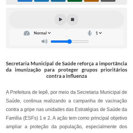
Coleta de Sugestões
Orçamento Participativo
Legislação
Ouvidoria
Acessibilidade
Secretaria Municipal de Saúde reforça a importância
Contratos
da imunização para proteger grupos prioritários
contra a influenza
Notícias
Secretarias
A Prefeitura de Iepê, por meio da Secretaria Municipal de
Saúde, continua realizando a campanha de vacinação
Links
contra a gripe nas unidades das Estratégias de Saúde da
Serviços Online
Família (ESFs) 1 e 2. A ação tem como principal objetivo
Telefones Úteis
ampliar a proteção da população, especialmente dos