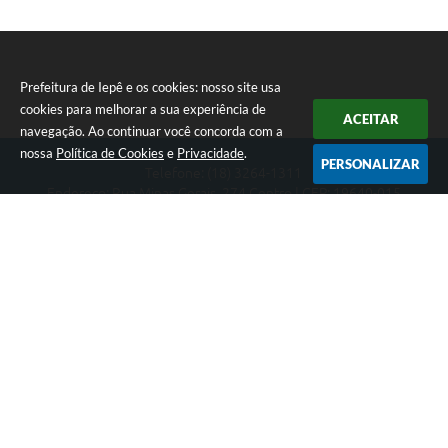
Prefeitura de Iepê e os cookies: nosso site usa
cookies para melhorar a sua experiência de
ACEITAR
navegação. Ao continuar você concorda com a
nossa
Política de Cookies
e
Privacidade
.
PERSONALIZAR
Telefone: (18) 3264-1311
Endereço: Rua Minas Gerais, 274 Centro | CEP: 19640-015
Atendimento de segunda-feira a sexta-feira das 08h às 11h e 13h
às 16h
CNPJ: 49.345.911/0001-40
Prefeitura de Iepê
Versão do Sistema:
3.5.3 - 19/06/2026
Portal atualizado em:
05/08/2026 19:20
Dados Abertos