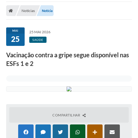
Cidade
Notícias
Notícia
Editais
Serviços Públicos
MAI
25 MAI 2026
25
Carta de Serviços
SAÚDE
Contato
Vacinação contra a gripe segue disponível nas
ESFs 1 e 2
Questionário de Mapeamento Cultural
Coleta virtual: Planejamento de 2027
Arquivos para Download
Fundo Social de Solidariedade de Iepê
Conselho Tutelar
COMPARTILHAR
Mapa de estradas rurais
Veículos paralisados