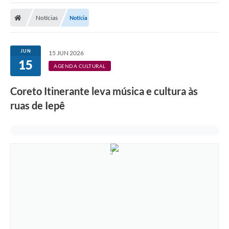
Cidade
Notícias
Notícia
Editais
Serviços Públicos
JUN
15 JUN 2026
15
Carta de Serviços
AGENDA CULTURAL
Contato
Coreto Itinerante leva música e cultura às
ruas de Iepê
Questionário de Mapeamento Cultural
Coleta virtual: Planejamento de 2027
Arquivos para Download
Fundo Social de Solidariedade de Iepê
Conselho Tutelar
Mapa de estradas rurais
Veículos paralisados