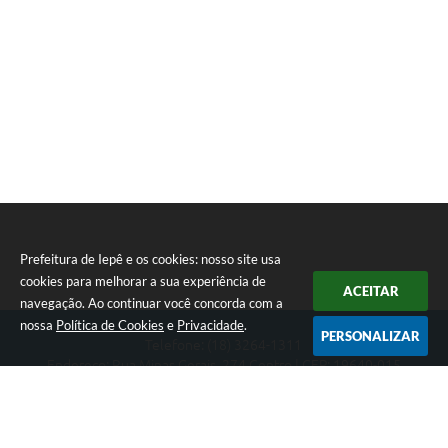
Prefeitura de Iepê e os cookies: nosso site usa
cookies para melhorar a sua experiência de
ACEITAR
navegação. Ao continuar você concorda com a
nossa
Política de Cookies
e
Privacidade
.
PERSONALIZAR
Telefone: (18) 3264-1311
Endereço: Rua Minas Gerais, 274 Centro | CEP: 19640-015
Atendimento de segunda-feira a sexta-feira das 08h às 11h e 13h
às 16h
CNPJ: 49.345.911/0001-40
Prefeitura de Iepê