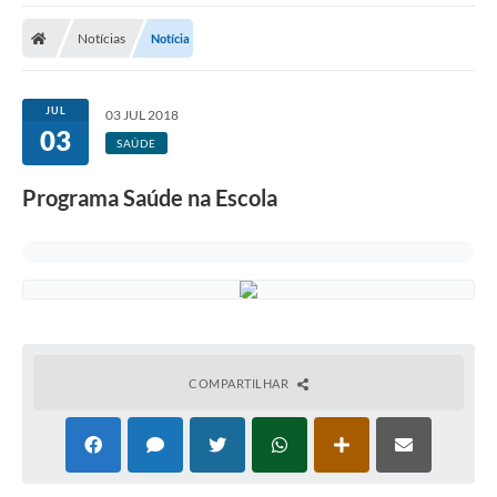
Cidade
Notícias
Notícia
Editais
Serviços Públicos
JUL
03 JUL 2018
03
Carta de Serviços
SAÚDE
Contato
Programa Saúde na Escola
Questionário de Mapeamento Cultural
Coleta virtual: Planejamento de 2027
Arquivos para Download
Fundo Social de Solidariedade de Iepê
COMPARTILHAR
Conselho Tutelar
Mapa de estradas rurais
Veículos paralisados