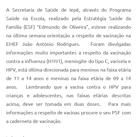
Coleta de Sugestões
A Secretaria de Saúde de Iepê, através do Programa
Saúde na Escola, realizado pela Estratégia Saúde da
Orçamento Participativo
Família (ESF) “Edmundo de Oliveira”, esteve realizando
Legislação
na última semana orientação a respeito de vacinação na
EMEF João Antônio Rodrigues. Foram divulgadas
Ouvidoria
informações muito importantes a respeito da vacinação
Acessibilidade
contra a influenza (H1N1), meningite do tipo C, varicela e
Contratos
HPV, está última direcionada para meninos na faixa etária
de 11 a 14 anos e meninas na faixa etária de 09 a 14
Notícias
anos. Lembrando que a vacina contra o HPV para
Secretarias
crianças e adolescentes, nas faixas etárias descritas
acima, deve ser tomada em duas doses. Para mais
Links
informações a respeito de vacinas procure o seu PSF com
Serviços Online
a caderneta de vacinação.
Telefones Úteis