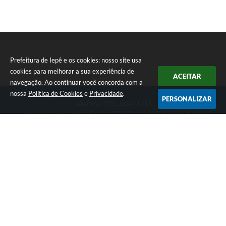
Prefeitura de Iepê e os cookies: nosso site usa
cookies para melhorar a sua experiência de
ACEITAR
navegação. Ao continuar você concorda com a
nossa
Política de Cookies
e
Privacidade
.
PERSONALIZAR
Telefone: (18) 3264-1311
Endereço: Rua Minas Gerais, 274 Centro | CEP: 19640-015
Atendimento de segunda-feira a sexta-feira das 08h às 11h e 13h
às 16h
CNPJ: 49.345.911/0001-40
Prefeitura de Iepê
Versão do Sistema:
3.5.3 - 19/06/2026
Portal atualizado em:
07/08/2026 16:10
Dados Abertos