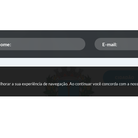
CIDADÃO
Orçamento Participativo
melhorar a sua experiência de navegação. Ao continuar você concorda com a nos
ISSQN
Tributação
Veículos paralisados
 do Sistema:
3.5.3 - 19/06/2026
Portal atualizado em:
07/08