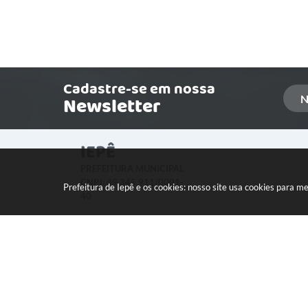
Cadastre-se em nossa
Newsletter
IEPÊ
PREFEITURA MUNICIPAL
CNPJ: 49.345.911/0001-
Prefeitura de Iepê e os cookies: nosso site usa cookies para 
40
LOCALIZAÇÃO:
Rua Minas Gerais, 274 Centro
CEP: 19640-015
Versão