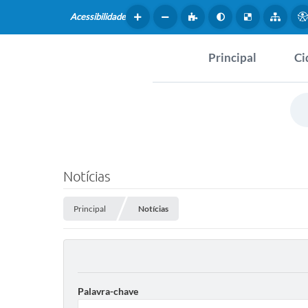
Acessibilidade
Principal
Ci
Hist
SERVIÇOS
Dad
Questionário de Mape
Map
Cultural
Notícias
Tur
Coleta virtual: Planej
2027
Principal
Notícias
Mus
Arquivos para Downlo
Fer
Fundo Social de Solida
Iepê
Palavra-chave