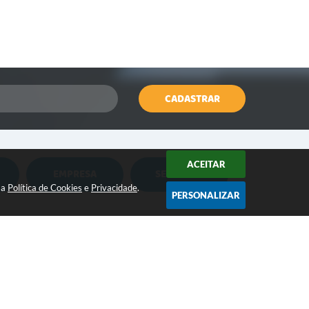
CADASTRAR
ACEITAR
EMPRESA
SERVIDOR
Nota Fiscal Eletrônica
Holerite Online
sa
Política de Cookies
e
Privacidade
.
PERSONALIZAR
Nota Fiscal Eletrônica MEI
Flowdocs
CONTATO:
Água e Esgoto
Contabilidade
(18) 3264-1311
contato@iepe.sp.gov.br
ISSQN
Contabil Terceiro Setor
/2026 16:10