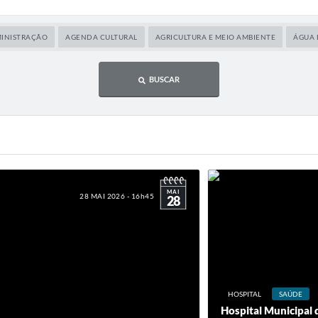
Diário Ofic
INISTRAÇÃO
AGENDA CULTURAL
AGRICULTURA E MEIO AMBIENTE
ÁGUA 
Ouvidor
BUSCAR
Concurso Pú
Newslett
Contat
MAI
28 MAI 2026 - 16h45
28
Telefones Ú
E-SIC
Carta de Se
HOSPITAL
SAÚDE
Hospital Municipal 