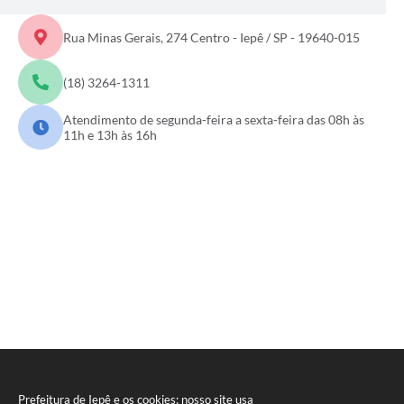
A Prefeitura
Rua Minas Gerais, 274 Centro - Iepê / SP - 19640-015
Serviço de Informação ao Cidadão (SIC)
(18) 3264-1311
Diário Oficial
Atendimento de segunda-feira a sexta-feira das 08h às
11h e 13h às 16h
Prefeitura de Iepê e os cookies: nosso site usa