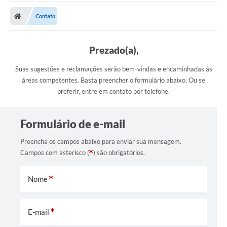
Cidade
Contato
Editais
Serviços Públicos
Prezado(a),
Carta de Serviços
Suas sugestões e reclamações serão bem-vindas e encaminhadas às
áreas competentes. Basta preencher o formulário abaixo. Ou se
Contato
preferir, entre em contato por telefone.
Questionário de Mapeamento Cultural
Formulário de e-mail
Coleta virtual: Planejamento de 2027
Preencha os campos abaixo para enviar sua mensagem.
Arquivos para Download
Campos com asterisco (
) são obrigatórios.
Fundo Social de Solidariedade de Iepê
Nome
Conselho Tutelar
Mapa de estradas rurais
E-mail
Veículos paralisados