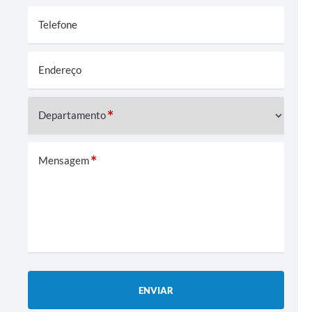
Coleta de Sugestões
Telefone
Orçamento Participativo
Endereço
Legislação
Ouvidoria
Departamento
Acessibilidade
Contratos
Mensagem
Notícias
Secretarias
Links
Serviços Online
ENVIAR
Telefones Úteis