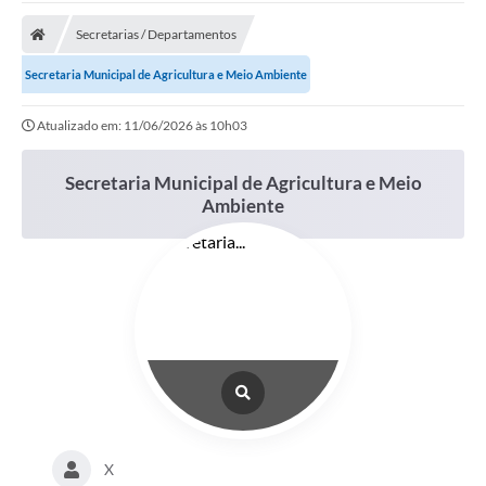
Cidade
Secretarias / Departamentos
Editais
Secretaria Municipal de Agricultura e Meio Ambiente
Serviços Públicos
Atualizado em: 11/06/2026 às 10h03
Carta de Serviços
Secretaria Municipal de Agricultura e Meio
Contato
Ambiente
Questionário de Mapeamento Cultural
Coleta virtual: Planejamento de 2027
Arquivos para Download
Fundo Social de Solidariedade de Iepê
Conselho Tutelar
Mapa de estradas rurais
X
Veículos paralisados