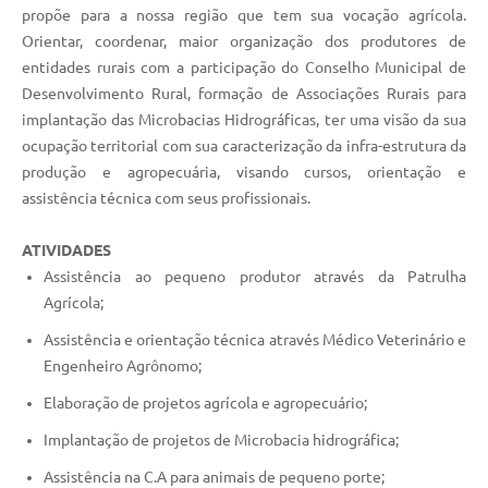
A Prefeitura
propõe para a nossa região que tem sua vocação agrícola.
Orientar, coordenar, maior organização dos produtores de
Serviço de Informação ao Cidadão (SIC)
entidades rurais com a participação do Conselho Municipal de
Desenvolvimento Rural, formação de Associações Rurais para
Diário Oficial
implantação das Microbacias Hidrográficas, ter uma visão da sua
ocupação territorial com sua caracterização da infra-estrutura da
produção e agropecuária, visando cursos, orientação e
assistência técnica com seus profissionais.
ATIVIDADES
Assistência ao pequeno produtor através da Patrulha
Agrícola;
Assistência e orientação técnica através Médico Veterinário e
Engenheiro Agrônomo;
Elaboração de projetos agrícola e agropecuário;
Implantação de projetos de Microbacia hidrográfica;
Assistência na C.A para animais de pequeno porte;