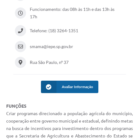
Funcionamento: das 08h às 11h e das 13h às
Coleta de Sugestões
17h
Orçamento Participativo
Telefone: (18) 3264-1351
Legislação
Ouvidoria
smama@iepe.sp.gov.br
Acessibilidade
Rua São Paulo, nº 37
Contratos
Notícias
Avaliar Informação
Secretarias
FUNÇÕES
Links
Criar programas direcionado a população agrícola do município,
Serviços Online
cooperação entre governo municipal e estadual, definindo metas
na busca de incentivos para investimento dentro dos programas
Telefones Úteis
que a Secretaria de Agricultura e Abastecimento do Estado se