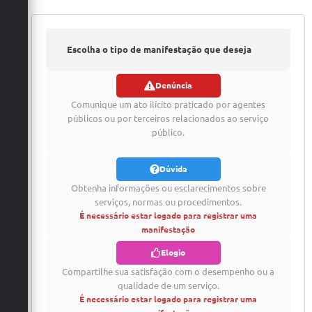
Coleta de Sugestões
Orçamento Participativo
Escolha o tipo de manifestação que deseja
Legislação
Denúncia
registrar
Ouvidoria
Comunique um ato ilícito praticado por agentes
públicos ou por terceiros relacionados ao serviço
Acessibilidade
público.
Contratos
Dúvida
Notícias
Obtenha informações ou esclarecimentos sobre
serviços, normas ou procedimentos.
Secretarias
É necessário estar logado para registrar uma
manifestação
Links
Elogio
Serviços Online
Compartilhe sua satisfação com o desempenho ou a
qualidade de um serviço.
Telefones Úteis
É necessário estar logado para registrar uma