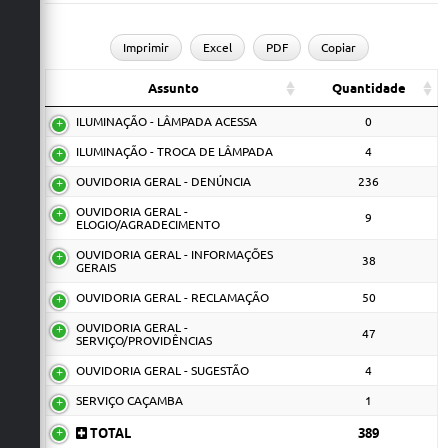
Imprimir
Excel
PDF
Copiar
Assunto
Quantidade
ILUMINAÇÃO - LÂMPADA ACESSA
0
ILUMINAÇÃO - TROCA DE LÂMPADA
4
OUVIDORIA GERAL - DENÚNCIA
236
OUVIDORIA GERAL -
9
ELOGIO/AGRADECIMENTO
OUVIDORIA GERAL - INFORMAÇÕES
38
GERAIS
OUVIDORIA GERAL - RECLAMAÇÃO
50
OUVIDORIA GERAL -
47
SERVIÇO/PROVIDÊNCIAS
OUVIDORIA GERAL - SUGESTÃO
4
SERVIÇO CAÇAMBA
1
TOTAL
389