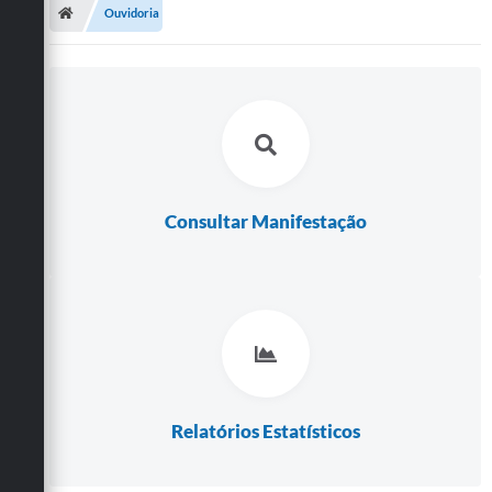
Cidade
Ouvidoria
Editais
Serviços Públicos
Carta de Serviços
Contato
Consultar Manifestação
Questionário de Mapeamento Cultural
Coleta virtual: Planejamento de 2027
Arquivos para Download
Fundo Social de Solidariedade de Iepê
Conselho Tutelar
Relatórios Estatísticos
Mapa de estradas rurais
Veículos paralisados