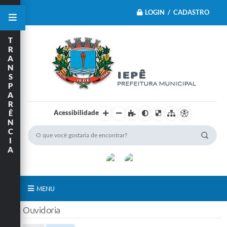
LOGIN / CADASTRO
T
R
A
N
S
P
A
R
Acessibilidade
Ê
N
C
I
A
MENU
Ouvidoria
Principal