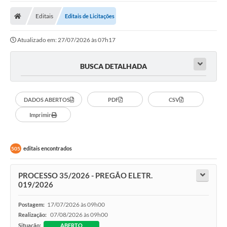
Cidade
Editais
Editais de Licitações
Editais
Atualizado em: 27/07/2026 às 07h17
Serviços Públicos
Carta de Serviços
BUSCA DETALHADA
Contato
DADOS ABERTOS
PDF
CSV
Questionário de Mapeamento Cultural
Imprimir
Coleta virtual: Planejamento de 2027
Arquivos para Download
editais encontrados
505
Fundo Social de Solidariedade de Iepê
PROCESSO 35/2026 - PREGÃO ELETR.
Conselho Tutelar
019/2026
Mapa de estradas rurais
17/07/2026 às 09h00
Postagem:
07/08/2026 às 09h00
Realização:
Veículos paralisados
Situação:
ABERTO