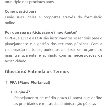
município nos próximos anos.
Coleta de Sugestões
Como participar?
Orçamento Participativo
Envie suas ideias e propostas através do formulário
online.
Legislação
Por que sua participação é importante?
Ouvidoria
O PPA, a LDO e a LOA são instrumentos essenciais para o
planejamento e a gestão dos recursos públicos. Com a
Acessibilidade
colaboração de todos, podemos construir um orçamento
Contratos
mais transparente e alinhado com as necessidades da
nossa cidade.
Notícias
Glossário: Entenda os Termos
Secretarias
PPA (Plano Plurianual)
Links
Serviços Online
O que é?
Planejamento de médio prazo (4 anos) que define
Telefones Úteis
as prioridades e metas da administração pública.