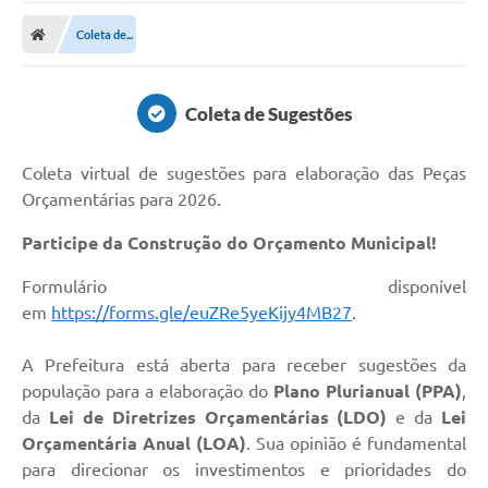
Cidade
Coleta de...
Editais
Serviços Públicos
Coleta de Sugestões
Carta de Serviços
Coleta virtual de sugestões para elaboração das Peças
Contato
Orçamentárias para 2026.
Questionário de Mapeamento Cultural
Participe da Construção do Orçamento Municipal!
Coleta virtual: Planejamento de 2027
Formulário disponível
Arquivos para Download
em
https://forms.gle/euZRe5yeKijy4MB27
.
Fundo Social de Solidariedade de Iepê
A Prefeitura está aberta para receber sugestões da
população para a elaboração do
Plano Plurianual (PPA)
,
Conselho Tutelar
da
Lei de Diretrizes Orçamentárias (LDO)
e da
Lei
Mapa de estradas rurais
Orçamentária Anual (LOA)
. Sua opinião é fundamental
para direcionar os investimentos e prioridades do
Veículos paralisados