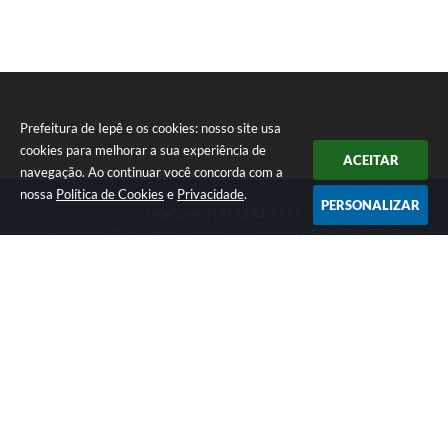
Prefeitura de Iepê e os cookies: nosso site usa
cookies para melhorar a sua experiência de
ACEITAR
navegação. Ao continuar você concorda com a
nossa
Política de Cookies
e
Privacidade
.
PERSONALIZAR
Telefone: (18) 3264-1311
Endereço: Rua Minas Gerais, 274 Centro | CEP: 19640-015
Atendimento de segunda-feira a sexta-feira das 08h às 11h e 13h
às 16h
CNPJ: 49.345.911/0001-40
Prefeitura de Iepê
Versão do Sistema:
3.5.3 - 19/06/2026
Portal atualizado em:
06/08/2026 14:44
Dados Abertos