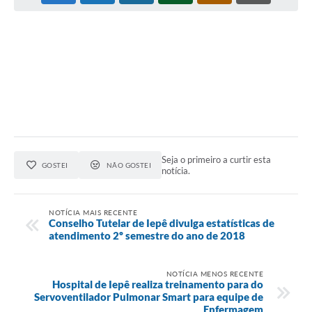
Coleta de Sugestões
Orçamento Participativo
Legislação
Ouvidoria
Acessibilidade
Contratos
Seja o primeiro a curtir esta
GOSTEI
NÃO GOSTEI
notícia.
Notícias
Secretarias
NOTÍCIA MAIS RECENTE
Conselho Tutelar de Iepê divulga estatísticas de
atendimento 2º semestre do ano de 2018
Links
Serviços Online
NOTÍCIA MENOS RECENTE
Hospital de Iepê realiza treinamento para do
Telefones Úteis
Servoventilador Pulmonar Smart para equipe de
Enfermagem