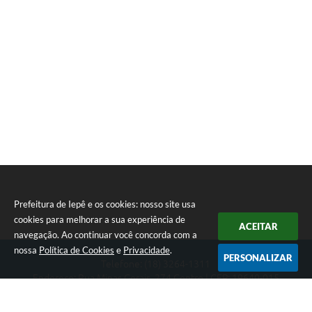
Prefeitura de Iepê e os cookies: nosso site usa
cookies para melhorar a sua experiência de
ACEITAR
navegação. Ao continuar você concorda com a
nossa
Política de Cookies
e
Privacidade
.
PERSONALIZAR
Telefone: (18) 3264-1311
Endereço: Rua Minas Gerais, 274 Centro | CEP: 19640-015
Atendimento de segunda-feira a sexta-feira das 08h às 11h e 13h
às 16h