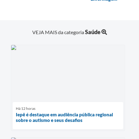
A Prefeitura
Serviço de Informação ao Cidadão (SIC)
Diário Oficial
Saúde
VEJA MAIS da categoria
Há 12 horas
Iepê é destaque em audiência pública regional
sobre o autismo e seus desafios