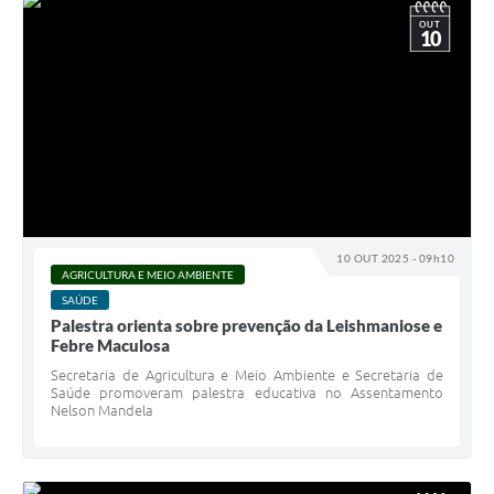
OUT
10
10 OUT 2025 - 09h10
AGRICULTURA E MEIO AMBIENTE
SAÚDE
Palestra orienta sobre prevenção da Leishmaniose e
Febre Maculosa
Secretaria de Agricultura e Meio Ambiente e Secretaria de
Saúde promoveram palestra educativa no Assentamento
Nelson Mandela