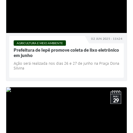
02 JUN 2025 - 11h24
AGRICULTURA E MEIO AMBIENTE
Prefeitura de Iepê promove coleta de lixo eletrônico
em junho
Ação será realizada nos dias 26 e 27 de junho na Praça Dona
Silvina
MAI
29