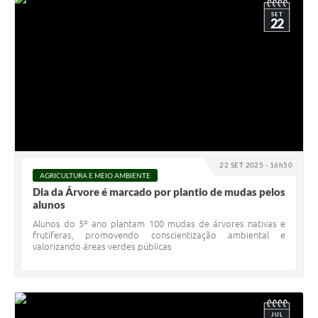
SET
22
22 SET 2025 - 16h50
AGRICULTURA E MEIO AMBIENTE
Dia da Árvore é marcado por plantio de mudas pelos
alunos
Alunos do 5º ano plantam 100 mudas de árvores nativas e
frutíferas, promovendo conscientização ambiental e
valorizando áreas verdes públicas
JUL