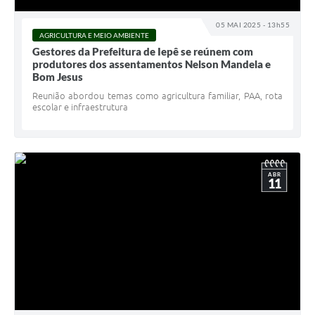
05 MAI 2025 - 13h55
AGRICULTURA E MEIO AMBIENTE
Gestores da Prefeitura de Iepê se reúnem com
produtores dos assentamentos Nelson Mandela e
Bom Jesus
Reunião abordou temas como agricultura familiar, PAA, rota
escolar e infraestrutura
ABR
11