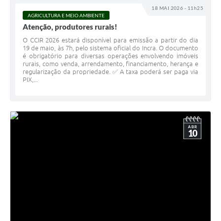
18 MAI 2026 - 11h25
AGRICULTURA E MEIO AMBIENTE
Atenção, produtores rurais!
O CCIR 2026 estará disponível para emissão a partir do dia
19 de maio, às 7h, pelo sistema oficial do Incra. O documento
é obrigatório para diversas operações envolvendo imóveis
rurais, como venda, arrendamento, financiamento, herança e
regularização da propriedade. ✅ A taxa poderá ser paga via
PIX,...
ABR
10