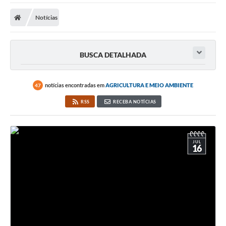
Cidade
Notícias
Editais
Serviços Públicos
BUSCA DETALHADA
Carta de Serviços
Contato
notícias encontradas em
AGRICULTURA E MEIO AMBIENTE
47
RSS
RECEBA NOTÍCIAS
Questionário de Mapeamento Cultural
Coleta virtual: Planejamento de 2027
Arquivos para Download
JUL
16
Fundo Social de Solidariedade de Iepê
Conselho Tutelar
Mapa de estradas rurais
Veículos paralisados