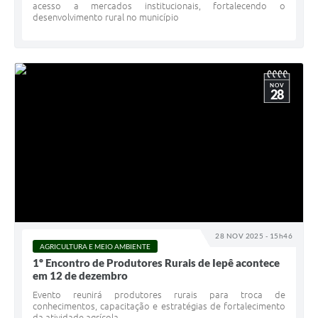
acesso a mercados institucionais, fortalecendo o
desenvolvimento rural no município
NOV
28
28 NOV 2025 - 15h46
AGRICULTURA E MEIO AMBIENTE
1º Encontro de Produtores Rurais de Iepê acontece
em 12 de dezembro
Evento reunirá produtores rurais para troca de
conhecimentos, capacitação e estratégias de fortalecimento
da atividade agrícola