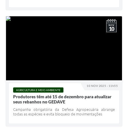
NOV
10
10 NOV 2025 - 11h55
AGRICULTURA E MEIO AMBIENTE
Produtores têm até 15 de dezembro para atualizar
seus rebanhos no GEDAVE
Campanha obrigatória da Defesa Agropecuária abrange
todas as espécies e evita bloqueio de movimentações