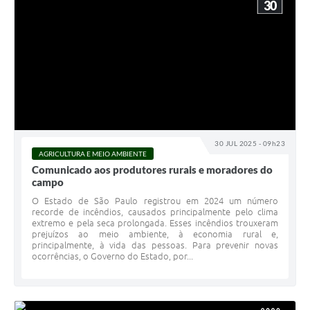
30
30 JUL 2025 - 09h23
AGRICULTURA E MEIO AMBIENTE
Comunicado aos produtores rurais e moradores do
campo
O Estado de São Paulo registrou em 2024 um número
recorde de incêndios, causados principalmente pelo clima
extremo e pela seca prolongada. Esses incêndios trouxeram
prejuízos ao meio ambiente, à economia rural e,
principalmente, à vida das pessoas. Para prevenir novas
ocorrências, o Governo do Estado, por...