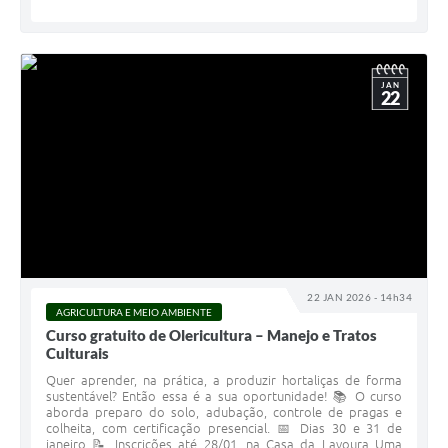
JAN
22
22 JAN 2026 - 14h34
AGRICULTURA E MEIO AMBIENTE
Curso gratuito de Olericultura – Manejo e Tratos
Culturais
Quer aprender, na prática, a produzir hortaliças de forma
sustentável? Então essa é a sua oportunidade! 📚 O curso
aborda preparo do solo, adubação, controle de pragas e
colheita, com certificação presencial. 📅 Dias 30 e 31 de
janeiro 📝 Inscrições até 28/01, na Casa da Lavoura Uma