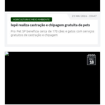
A Prefeitura
Serviço de Informação ao Cidadão (SIC)
25 MAI 2026 - 15h47
AGRICULTURA E MEIO AMBIENTE
Diário Oficial
Iepê realiza castração e chipagem gratuita de pets
Pro Pet SP beneficia cerca de 170 cães e gatos com serviços
gratuitos de castração e chipagem
MAI
18