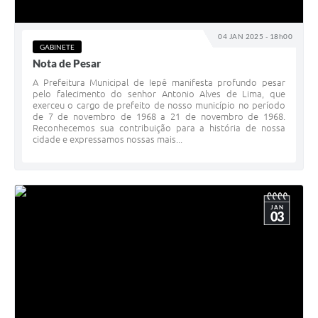
04 JAN 2025 - 18h00
GABINETE
Nota de Pesar
A Prefeitura Municipal de Iepê manifesta profundo pesar
pelo falecimento do senhor Antonio Alves de Lima, que
exerceu o cargo de prefeito de nosso município no período
de 7 de novembro de 1968 a 21 de novembro de 1968.
Reconhecemos sua contribuição para a história de nossa
cidade e expressamos nossas mais...
JAN
03