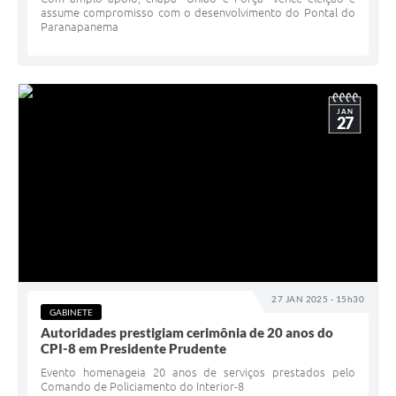
assume compromisso com o desenvolvimento do Pontal do
Paranapanema
JAN
27
27 JAN 2025 - 15h30
GABINETE
Autoridades prestigiam cerimônia de 20 anos do
CPI-8 em Presidente Prudente
Evento homenageia 20 anos de serviços prestados pelo
Comando de Policiamento do Interior-8