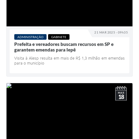
21 MAR 2025 - 09h35
ADMINISTRAÇÃO
GABINETE
Prefeita e vereadores buscam recursos em SP e
garantem emendas para Iepê
Visita à Alesp resulta em mais de R$ 1,3 milhão em emendas
para o município
MAR
18