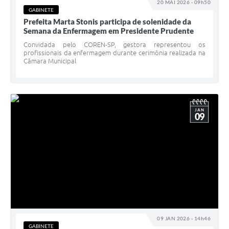
20 MAI 2026 - 09h50
A Prefeitura
GABINETE
Prefeita Marta Stonis participa de solenidade da
Serviço de Informação ao Cidadão (SIC)
Semana da Enfermagem em Presidente Prudente
Convidada pelo COREN-SP, gestora representou os
Diário Oficial
profissionais da enfermagem durante cerimônia realizada na
Câmara Municipal
JAN
09
09 JAN 2026 - 14h46
GABINETE