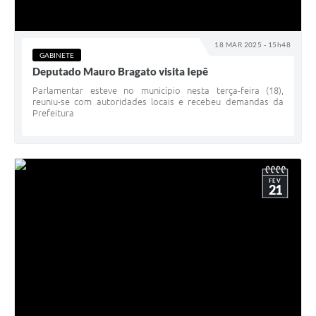
18 MAR 2025 - 15h48
GABINETE
Deputado Mauro Bragato visita Iepê
Parlamentar esteve no município nesta terça-feira (18),
reuniu-se com autoridades locais e recebeu demandas da
Prefeitura
FEV
21