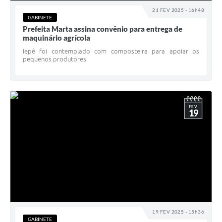
21 FEV 2025 - 16h48
GABINETE
Prefeita Marta assina convênio para entrega de
maquinário agrícola
Iepê foi contemplado com composteira para apoiar os
pequenos produtores
FEV
19
19 FEV 2025 - 15h36
GABINETE