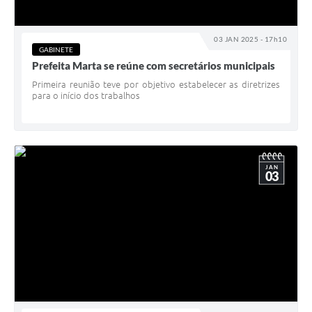
03 JAN 2025 - 17h10
GABINETE
Prefeita Marta se reúne com secretários municipais
Primeira reunião teve por objetivo estabelecer as diretrizes
para o início dos trabalhos
JAN
03