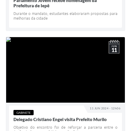
Parlamento Jovem recebe homenagem da
Prefeitura de Iepê
Durante o mandato, estudantes elaboraram propostas para
melhorias da cidade
JUN
11
11 JUN 2024 - 12h06
GABINETE
Delegado Cristiano Engel visita Prefeito Murilo
Objetivo do encontro foi de reforçar a parceria entre o