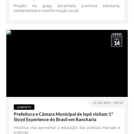
Projeto da Igreja Adventista promove cidadania,
solidariedade e transformação social
JUL
14
14 JUL 2025 - 09h32
GABINETE
Prefeitura e Câmara Municipal de Iepê visitam 1º
Sloyd Experience do Brasil em Rancharia
Iniciativa visa aproximar a educação das práticas manuais e
criativas