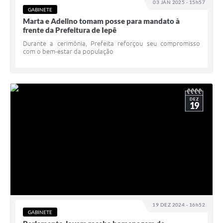
03 JAN 2025 - 15h57
GABINETE
Marta e Adelino tomam posse para mandato à
frente da Prefeitura de Iepê
Durante a cerimônia, Prefeita reforçou seu compromisso
com o bem-estar da população
DEZ
19
19 DEZ 2024 - 16h52
GABINETE