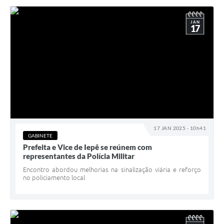
JAN
17
17 JAN 2025 - 10h41
GABINETE
Prefeita e Vice de Iepê se reúnem com
representantes da Polícia Militar
Encontro abordou melhorias na sinalização viária e reforço
no policiamento local