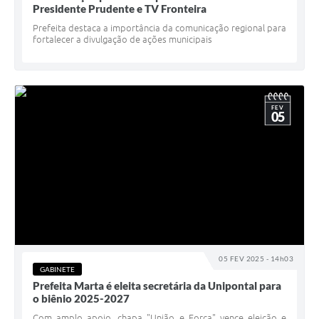
Presidente Prudente e TV Fronteira
Prefeita destaca a importância da comunicação regional para
fortalecer a divulgação de ações municipais
FEV
05
05 FEV 2025 - 14h03
GABINETE
Prefeita Marta é eleita secretária da Unipontal para
o biênio 2025-2027
Com amplo apoio, chapa "União e Força" vence eleição e