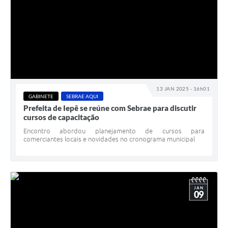
13 JAN 2025 - 16h01
GABINETE
SEBRAE AQUI
Prefeita de Iepê se reúne com Sebrae para discutir
cursos de capacitação
Encontro abordou planejamento de cursos para
comerciantes locais e novidades no cronograma municipal
JAN
09