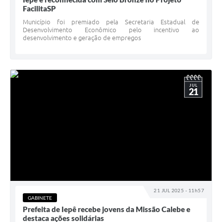
FacilitaSP
Município foi premiado pela Secretaria Estadual de
Desenvolvimento Econômico pelo incentivo ao
desenvolvimento e geração de empregos
JUL
21
21 JUL 2025 - 11h57
GABINETE
Prefeita de Iepê recebe jovens da Missão Calebe e
destaca ações solidárias