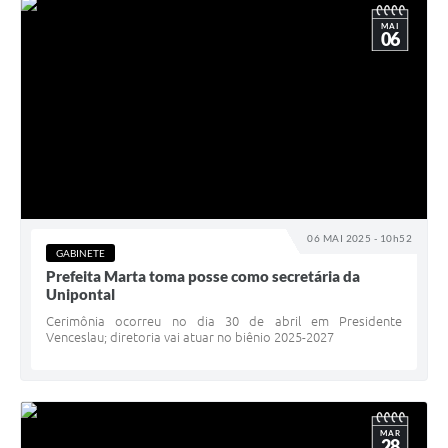
MAI
06
06 MAI 2025 - 10h52
GABINETE
Prefeita Marta toma posse como secretária da
Unipontal
Cerimônia ocorreu no dia 30 de abril em Presidente
Venceslau; diretoria vai atuar no biênio 2025-2027
MAR
28