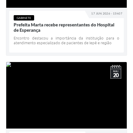
Coleta de Sugestões
17 JUN 2026 - 15h07
GABINETE
Orçamento Participativo
Prefeita Marta recebe representantes do Hospital
de Esperança
Legislação
Encontro destacou a importância da instituição para o
atendimento especializado de pacientes de Iepê e região
Ouvidoria
Acessibilidade
Contratos
MAI
20
Notícias
Secretarias
Links
Serviços Online
Telefones Úteis