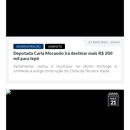
27 MAR 2025 - 12h44
ADMINISTRAÇÃO
GABINETE
Deputada Carla Morando irá destinar mais R$ 200
mil para Iepê
Parlamentar visitou o município no último domingo e
conheceu a antiga construção do Clube da Terceira Idade
MAR
21