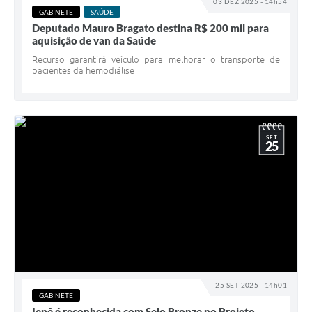
03 DEZ 2025 - 14h54
GABINETE
SAÚDE
Deputado Mauro Bragato destina R$ 200 mil para
aquisição de van da Saúde
Recurso garantirá veículo para melhorar o transporte de
pacientes da hemodiálise
SET
25
25 SET 2025 - 14h01
GABINETE
Iepê é reconhecida com Selo Bronze no Projeto