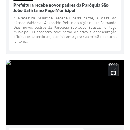
Prefeitura recebe novos padres da Paróquia São
João Batista no Paço Municipal
A Prefeitura Municipal recebeu nesta tarde, a visita do
pároco Valdemar Aparecido Reis e do vigário Luiz Fernando
Dias, novos padres da Paróquia São João Batista, no Paço
Municipal. O encontro teve como objetivo a apresentação
oficial dos sacerdotes, que iniciam agora sua missão pastoral
junto à...
DEZ
03