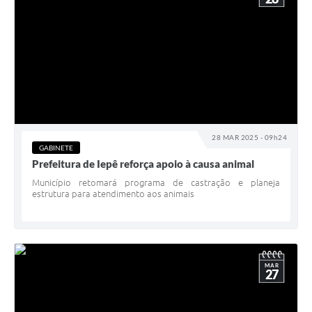
28 MAR 2025 - 09h24
GABINETE
Prefeitura de Iepê reforça apoio à causa animal
Município retomará programa de castração e planeja
estrutura para atendimento aos animais
MAR
27