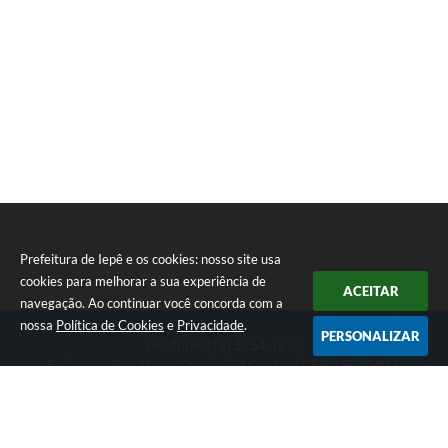
Prefeitura de Iepê e os cookies: nosso site usa
cookies para melhorar a sua experiência de
ACEITAR
navegação. Ao continuar você concorda com a
nossa
Política de Cookies
e
Privacidade
.
PERSONALIZAR
Telefone: (18) 3264-1311
Endereço: Rua Minas Gerais, 274 Centro | CEP: 19640-015
Atendimento de segunda-feira a sexta-feira das 08h às 11h e 13h
às 16h
CNPJ: 49.345.911/0001-40
Prefeitura de Iepê