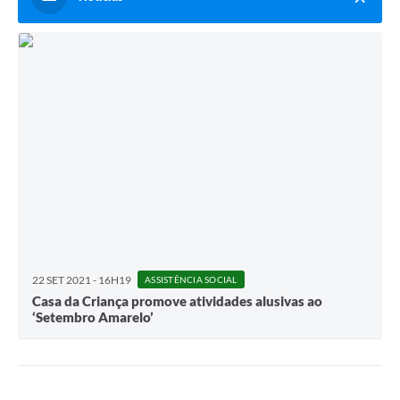
A Prefeitura
Serviço de Informação ao Cidadão (SIC)
Diário Oficial
22 SET 2021 - 16H19
ASSISTÊNCIA SOCIAL
Casa da Criança promove atividades alusivas ao
‘Setembro Amarelo’