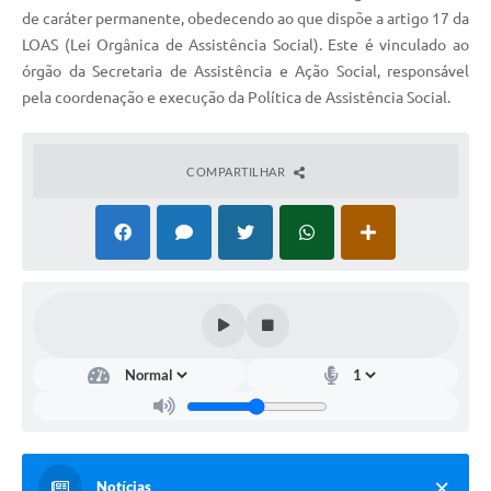
de caráter permanente, obedecendo ao que dispõe a artigo 17 da
Coleta de Sugestões
LOAS (Lei Orgânica de Assistência Social). Este é vinculado ao
órgão da Secretaria de Assistência e Ação Social, responsável
Orçamento Participativo
pela coordenação e execução da Política de Assistência Social.
Legislação
Ouvidoria
COMPARTILHAR
Acessibilidade
Contratos
Notícias
Secretarias
Links
Serviços Online
Telefones Úteis
Notícias