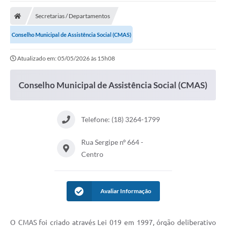
Cidade
Secretarias / Departamentos
Editais
Conselho Municipal de Assistência Social (CMAS)
Serviços Públicos
Atualizado em: 05/05/2026 às 15h08
Carta de Serviços
Conselho Municipal de Assistência Social (CMAS)
Contato
Questionário de Mapeamento Cultural
Telefone: (18) 3264-1799
Coleta virtual: Planejamento de 2027
Rua Sergipe nº 664 -
Arquivos para Download
Centro
Fundo Social de Solidariedade de Iepê
Conselho Tutelar
Avaliar Informação
Mapa de estradas rurais
Veículos paralisados
O CMAS foi criado através Lei 019 em 1997, órgão deliberativo