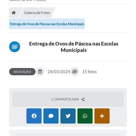
Cidade
Galeria de Fotos
Editais
Entrega de Ovos de Páscoa nas Escolas Municipais
Serviços Públicos
Carta de Serviços
Entrega de Ovos de Páscoa nas Escolas
Municipais
Contato
Questionário de Mapeamento Cultural
28/03/2024
15 fotos
EDUCAÇÃO
Coleta virtual: Planejamento de 2027
Arquivos para Download
Fundo Social de Solidariedade de Iepê
COMPARTILHAR
Conselho Tutelar
Mapa de estradas rurais
Veículos paralisados