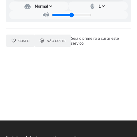
Coleta de Sugestões
Orçamento Participativo
Legislação
Seja o primeiro a curtir este
GOSTEI
NÃO GOSTEI
serviço.
Ouvidoria
Acessibilidade
Contratos
Notícias
Secretarias
Links
Serviços Online
Telefones Úteis