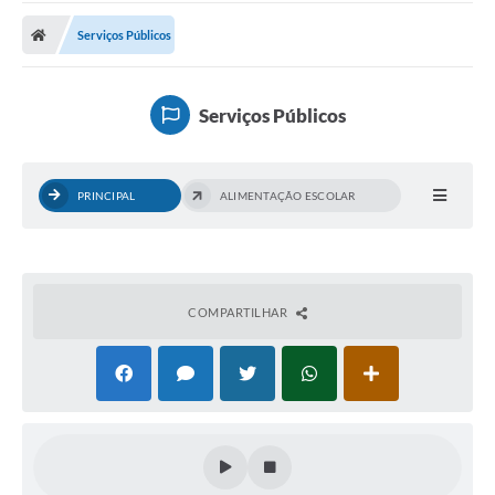
Cidade
Serviços Públicos
Editais
Serviços Públicos
Serviços Públicos
Carta de Serviços
Contato
PRINCIPAL
ALIMENTAÇÃO ESCOLAR
Questionário de Mapeamento Cultural
Coleta virtual: Planejamento de 2027
Arquivos para Download
COMPARTILHAR
Fundo Social de Solidariedade de Iepê
Conselho Tutelar
Mapa de estradas rurais
Veículos paralisados