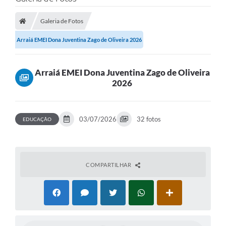
Cidade
Galeria de Fotos
Editais
Arraiá EMEI Dona Juventina Zago de Oliveira 2026
Serviços Públicos
Carta de Serviços
Arraiá EMEI Dona Juventina Zago de Oliveira
2026
Contato
Questionário de Mapeamento Cultural
03/07/2026
32 fotos
EDUCAÇÃO
Coleta virtual: Planejamento de 2027
Arquivos para Download
Fundo Social de Solidariedade de Iepê
COMPARTILHAR
Conselho Tutelar
Mapa de estradas rurais
Veículos paralisados