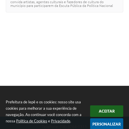
convida artistas, agentes culturais e fazedores de cultura do
A Prefeitura
município para participarem da Escuta Pública da Política Nacional
Aldir Blanc (PNAB) – Ci…
Serviço de Informação ao Cidadão (SIC)
Diário Oficial
Prefeitura de Iepê e os cookies: nosso site usa
cookies para melhorar a sua experiência de
ACEITAR
navegação. Ao continuar você concorda com a
nossa
Política de Cookies
e
Privacidade
.
PERSONALIZAR
Telefone: (18) 3264-1311