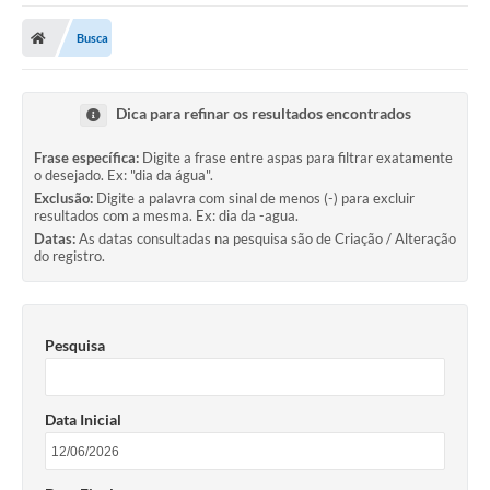
Cidade
Busca
Editais
Serviços Públicos
Dica para refinar os resultados encontrados
Carta de Serviços
Frase específica:
Digite a frase entre aspas para filtrar exatamente
o desejado. Ex: "dia da água".
Contato
Exclusão:
Digite a palavra com sinal de menos (-) para excluir
resultados com a mesma. Ex: dia da -agua.
Questionário de Mapeamento Cultural
Datas:
As datas consultadas na pesquisa são de Criação / Alteração
do registro.
Coleta virtual: Planejamento de 2027
Arquivos para Download
Pesquisa
Fundo Social de Solidariedade de Iepê
Conselho Tutelar
Data Inicial
Mapa de estradas rurais
Veículos paralisados