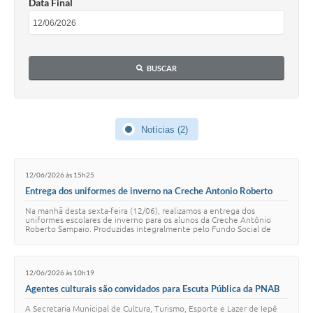
Data Final
Coleta de Sugestões
Orçamento Participativo
BUSCAR
Legislação
Ouvidoria
Notícias (2)
Acessibilidade
Contratos
12/06/2026 às 15h25
Notícias
Entrega dos uniformes de inverno na Creche Antonio Roberto
Sampaio
Na manhã desta sexta-feira (12/06), realizamos a entrega dos
Secretarias
uniformes escolares de inverno para os alunos da Creche Antônio
Roberto Sampaio. Produzidas integralmente pelo Fundo Social de
Solidariedade de Iepê, as peças …
Links
Serviços Online
12/06/2026 às 10h19
Agentes culturais são convidados para Escuta Pública da PNAB
Telefones Úteis
em Iepê
A Secretaria Municipal de Cultura, Turismo, Esporte e Lazer de Iepê