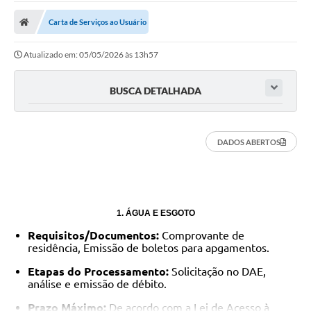
Cidade
Carta de Serviços ao Usuário
Editais
Atualizado em: 05/05/2026 às 13h57
Serviços Públicos
Carta de Serviços
BUSCA DETALHADA
Contato
DADOS ABERTOS
Questionário de Mapeamento Cultural
Coleta virtual: Planejamento de 2027
Arquivos para Download
1. ÁGUA E ESGOTO
Fundo Social de Solidariedade de Iepê
Requisitos/Documentos:
Comprovante de
residência, Emissão de boletos para apgamentos.
Conselho Tutelar
Etapas do Processamento:
Solicitação no DAE,
Mapa de estradas rurais
análise e emissão de débito.
Veículos paralisados
Prazo Máximo:
De acordo com a Lei de Acesso à