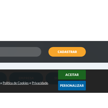
CADASTRAR
ACEITAR
EMPRESA
SERVIDOR
Nota Fiscal Eletrônica
Holerite Online
sa
Política de Cookies
e
Privacidade
.
PERSONALIZAR
Nota Fiscal Eletrônica MEI
Flowdocs
CONTATO:
Água e Esgoto
Contabilidade
(18) 3264-1311