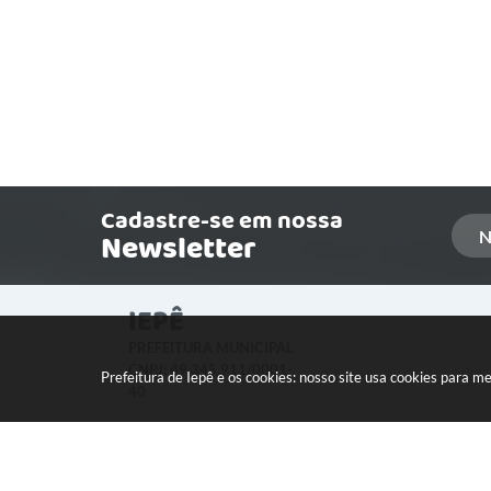
Cadastre-se em nossa
Newsletter
IEPÊ
PREFEITURA MUNICIPAL
CNPJ: 49.345.911/0001-
Prefeitura de Iepê e os cookies: nosso site usa cookies para 
40
LOCALIZAÇÃO:
Rua Minas Gerais, 274 Centro