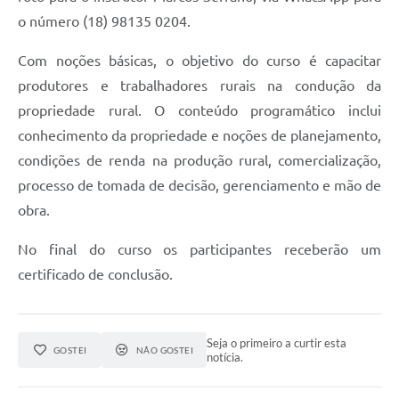
A Prefeitura
o número (18) 98135 0204.
Serviço de Informação ao Cidadão (SIC)
Com noções básicas, o objetivo do curso é capacitar
Diário Oficial
produtores e trabalhadores rurais na condução da
propriedade rural. O conteúdo programático inclui
conhecimento da propriedade e noções de planejamento,
condições de renda na produção rural, comercialização,
processo de tomada de decisão, gerenciamento e mão de
obra.
No final do curso os participantes receberão um
certificado de conclusão.
Seja o primeiro a curtir esta
GOSTEI
NÃO GOSTEI
notícia.