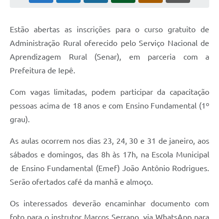
Coleta de Sugestões
Estão abertas as inscrições para o curso gratuito de
Orçamento Participativo
Administração Rural oferecido pelo Serviço Nacional de
Legislação
Aprendizagem Rural (Senar), em parceria com a
Prefeitura de Iepê.
Ouvidoria
Acessibilidade
Com vagas limitadas, podem participar da capacitação
pessoas acima de 18 anos e com Ensino Fundamental (1º
Contratos
grau).
Notícias
As aulas ocorrem nos dias 23, 24, 30 e 31 de janeiro, aos
Secretarias
sábados e domingos, das 8h às 17h, na Escola Municipal
de Ensino Fundamental (Emef) João Antônio Rodrigues.
Links
Serão ofertados café da manhã e almoço.
Serviços Online
Os interessados deverão encaminhar documento com
Telefones Úteis
foto para o instrutor Marcos Serrano, via WhatsApp para