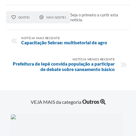
A Prefeitura
Seja o primeiro a curtir esta
Serviço de Informação ao Cidadão (SIC)
GOSTEI
NÃO GOSTEI
notícia.
Diário Oficial
NOTÍCIA MAIS RECENTE
Capacitação Sebrae: multisetorial de agro
NOTÍCIA MENOS RECENTE
Prefeitura de Iepê convida população a participar
de debate sobre saneamento básico
Outros
VEJA MAIS da categoria