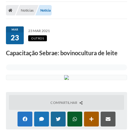
Cidade
Notícias
Notícia
Editais
Serviços Públicos
MAR
23 MAR 2021
23
Carta de Serviços
OUTROS
Contato
Capacitação Sebrae: bovinocultura de leite
Questionário de Mapeamento Cultural
Coleta virtual: Planejamento de 2027
Arquivos para Download
Fundo Social de Solidariedade de Iepê
COMPARTILHAR
Conselho Tutelar
Mapa de estradas rurais
Veículos paralisados