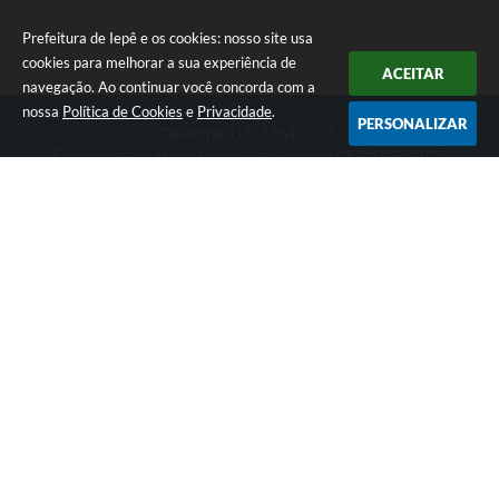
Prefeitura de Iepê e os cookies: nosso site usa
cookies para melhorar a sua experiência de
ACEITAR
navegação. Ao continuar você concorda com a
nossa
Política de Cookies
e
Privacidade
.
PERSONALIZAR
Telefone: (18) 3264-1311
Endereço: Rua Minas Gerais, 274 Centro | CEP: 19640-015
Atendimento de segunda-feira a sexta-feira das 08h às 11h e 13h
às 16h
CNPJ: 49.345.911/0001-40
Prefeitura de Iepê
Versão do Sistema:
3.5.3 - 19/06/2026
Portal atualizado em:
07/08/2026 08:12
Dados Abertos
Copyright Instar - 2006-2026. Todos os direitos reservados -
Instar Tecnologia