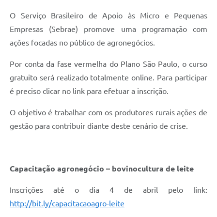
Coleta de Sugestões
O Serviço Brasileiro de Apoio às Micro e Pequenas
Empresas (Sebrae) promove uma programação com
Orçamento Participativo
ações focadas no público de agronegócios.
Legislação
Por conta da fase vermelha do Plano São Paulo, o curso
Ouvidoria
gratuito será realizado totalmente online. Para participar
Acessibilidade
é preciso clicar no link para efetuar a inscrição.
Contratos
O objetivo é trabalhar com os produtores rurais ações de
gestão para contribuir diante deste cenário de crise.
Notícias
Secretarias
Links
Capacitação agronegócio – bovinocultura de leite
Serviços Online
Inscrições até o dia 4 de abril pelo link:
http://bit.ly/capacitacaoagro-leite
Telefones Úteis