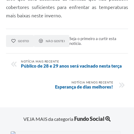
A Prefeitura
cobertores suficientes para enfrentar as temperaturas
mais baixas neste inverno.
Serviço de Informação ao Cidadão (SIC)
Diário Oficial
Seja o primeiro a curtir esta
GOSTEI
NÃO GOSTEI
notícia.
NOTÍCIA MAIS RECENTE
Público de 28 e 29 anos será vacinado nesta terça
NOTÍCIA MENOS RECENTE
Esperança de dias melhores!
Fundo Social
VEJA MAIS da categoria