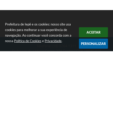
Prefeitura de Iepê e os cookies: nosso site usa
cookies para melhorar a sua experiência de
ACEITAR
navegação. Ao continuar você concorda com a
nossa
Política de Cookies
e
Privacidade
.
PERSONALIZAR
Telefone: (18) 3264-1311
Endereço: Rua Minas Gerais, 274 Centro | CEP: 19640-015
Atendimento de segunda-feira a sexta-feira das 08h às 11h e 13h
às 16h
CNPJ: 49.345.911/0001-40
Prefeitura de Iepê
Versão do Sistema:
3.5.3 - 19/06/2026
Portal atualizado em:
07/08/2026 16:10
Dados Abertos