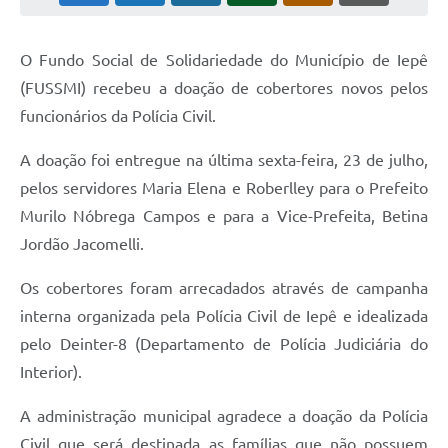
Coleta de Sugestões
O Fundo Social de Solidariedade do Município de Iepê
Orçamento Participativo
(FUSSMI) recebeu a doação de cobertores novos pelos
Legislação
funcionários da Polícia Civil.
Ouvidoria
A doação foi entregue na última sexta-feira, 23 de julho,
Acessibilidade
pelos servidores Maria Elena e Roberlley para o Prefeito
Murilo Nóbrega Campos e para a Vice-Prefeita, Betina
Contratos
Jordão Jacomelli.
Notícias
Os cobertores foram arrecadados através de campanha
Secretarias
interna organizada pela Polícia Civil de Iepê e idealizada
pelo Deinter-8 (Departamento de Polícia Judiciária do
Links
Interior).
Serviços Online
A administração municipal agradece a doação da Polícia
Telefones Úteis
Civil que será destinada as famílias que não possuem