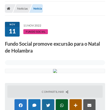
Cidade
Notícias
Notícia
Editais
Serviços Públicos
NOV
11 NOV 2022
11
Carta de Serviços
FUNDO SOCIAL
Contato
Fundo Social promove excursão para o Natal
de Holambra
Questionário de Mapeamento Cultural
Coleta virtual: Planejamento de 2027
Arquivos para Download
Fundo Social de Solidariedade de Iepê
Conselho Tutelar
COMPARTILHAR
Mapa de estradas rurais
Veículos paralisados