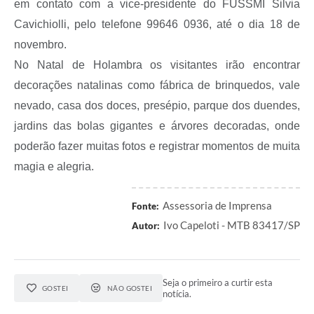
em contato com a vice-presidente do FUSSMI Silvia
A Prefeitura
Cavichiolli, pelo telefone 99646 0936, até o dia 18 de
Serviço de Informação ao Cidadão (SIC)
novembro.
Diário Oficial
No Natal de Holambra os visitantes irão encontrar
decorações natalinas como fábrica de brinquedos, vale
nevado, casa dos doces, presépio, parque dos duendes,
jardins das bolas gigantes e árvores decoradas, onde
poderão fazer muitas fotos e registrar momentos de muita
magia e alegria.
Assessoria de Imprensa
Fonte:
Ivo Capeloti - MTB 83417/SP
Autor:
Seja o primeiro a curtir esta
GOSTEI
NÃO GOSTEI
notícia.