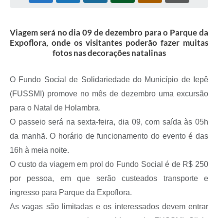
Coleta de Sugestões
Viagem será no dia 09 de dezembro para o Parque da
Orçamento Participativo
Expoflora, onde os visitantes poderão fazer muitas
fotos nas decorações natalinas
Legislação
Ouvidoria
O Fundo Social de Solidariedade do Município de Iepê
Acessibilidade
(FUSSMI) promove no mês de dezembro uma excursão
para o Natal de Holambra.
Contratos
O passeio será na sexta-feira, dia 09, com saída às 05h
Notícias
da manhã. O horário de funcionamento do evento é das
Secretarias
16h à meia noite.
O custo da viagem em prol do Fundo Social é de R$ 250
Links
por pessoa, em que serão custeados transporte e
Serviços Online
ingresso para Parque da Expoflora.
Telefones Úteis
As vagas são limitadas e os interessados devem entrar