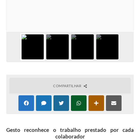
Coleta de Sugestões
Orçamento Participativo
Legislação
Ouvidoria
Acessibilidade
Contratos
Notícias
COMPARTILHAR
Secretarias
Links
Serviços Online
Gesto reconhece o trabalho prestado por cada
Telefones Úteis
colaborador