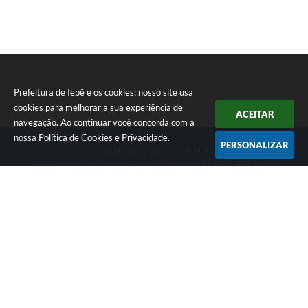
Prefeitura de Iepê e os cookies: nosso site usa
cookies para melhorar a sua experiência de
ACEITAR
navegação. Ao continuar você concorda com a
nossa
Política de Cookies
e
Privacidade
.
PERSONALIZAR
Telefone: (18) 3264-1311
Endereço: Rua Minas Gerais, 274 Centro | CEP: 19640-015
Atendimento de segunda-feira a sexta-feira das 08h às 11h e 13h
às 16h
CNPJ: 49.345.911/0001-40
Prefeitura de Iepê
Versão do Sistema:
3.5.3 - 19/06/2026
Portal atualizado em:
07/08/2026 16:10
Dados Abertos