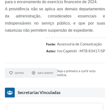
para o encerramento do exercício financeiro de 2024.
A Prefeitura
A providência não se aplica aos demais departamentos
Serviço de Informação ao Cidadão (SIC)
da administração, considerados essenciais e
Diário Oficial
indispensáveis no serviço público, e que por suas
naturezas não permitem suspensão de expediente.
Assessoria de Comunicação
Fonte:
Ivo Capeloti - MTB 83417/SP
Autor:
Seja o primeiro a curtir esta
GOSTEI
NÃO GOSTEI
notícia.
Secretarias Vinculadas