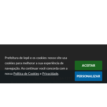
Prefeitura de Iepê e os cookies: nosso site usa
cookies para melhorar a sua experiência de
ACEITAR
navegação. Ao continuar você concorda com a
nossa
Política de Cookies
e
Privacidade
.
PERSONALIZAR
Telefone: (18) 3264-1311
Endereço: Rua Minas Gerais, 274 Centro | CEP: 19640-015
Atendimento de segunda-feira a sexta-feira das 08h às 11h e 13h
às 16h
CNPJ: 49.345.911/0001-40
Prefeitura de Iepê