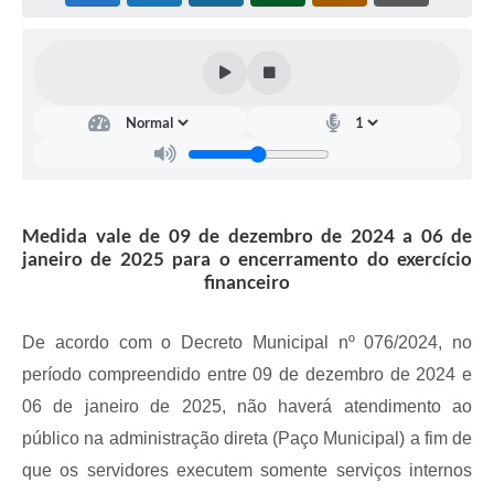
Coleta de Sugestões
Orçamento Participativo
Legislação
Ouvidoria
Acessibilidade
Medida vale de 09 de dezembro de 2024 a 06 de
Contratos
janeiro de 2025 para o encerramento do exercício
financeiro
Notícias
Secretarias
De acordo com o Decreto Municipal nº 076/2024, no
período compreendido entre 09 de dezembro de 2024 e
Links
06 de janeiro de 2025, não haverá atendimento ao
Serviços Online
público na administração direta (Paço Municipal) a fim de
Telefones Úteis
que os servidores executem somente serviços internos