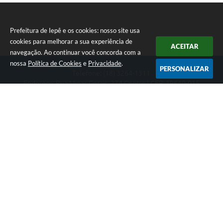
Prefeitura de Iepê e os cookies: nosso site usa
cookies para melhorar a sua experiência de
ACEITAR
navegação. Ao continuar você concorda com a
nossa
Política de Cookies
e
Privacidade
.
PERSONALIZAR
Telefone: (18) 3264-1311
Endereço: Rua Minas Gerais, 274 Centro | CEP: 19640-015
Atendimento de segunda-feira a sexta-feira das 08h às 11h e 13h
às 16h
CNPJ: 49.345.911/0001-40
Prefeitura de Iepê
Versão do Sistema:
3.5.3 - 19/06/2026
Portal atualizado em:
07/08/2026 16:10
Dados Abertos
Copyright Instar - 2006-2026. Todos os direitos reservados -