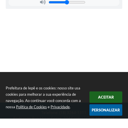
Prefeitura de Iepê e os cookies: nosso site usa
cookies para melhorar a sua experiência de
ACEITAR
navegação. Ao continuar você concorda com a
nossa
Política de Cookies
e
Privacidade
.
PERSONALIZAR
Telefone: (18) 3264-1311
Endereço: Rua Minas Gerais, 274 Centro | CEP: 19640-015
Atendimento de segunda-feira a sexta-feira das 08h às 11h e 13h