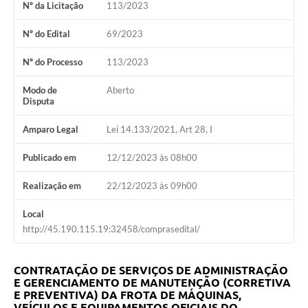
Nº da Licitação
113/2023
Coleta de Sugestões
Nº do Edital
69/2023
Orçamento Participativo
Nº do Processo
113/2023
Legislação
Modo de
Aberto
Disputa
Ouvidoria
Acessibilidade
Amparo Legal
Lei 14.133/2021, Art 28, I
Contratos
Publicado em
12/12/2023 às 08h00
Notícias
Realização em
22/12/2023 às 09h00
Secretarias
Local
http://45.190.115.19:32458/comprasedital/
Links
Serviços Online
CONTRATAÇÃO DE SERVIÇOS DE ADMINISTRAÇÃO
E GERENCIAMENTO DE MANUTENÇÃO (CORRETIVA
Telefones Úteis
E PREVENTIVA) DA FROTA DE MÁQUINAS,
VEÍCULOS E EQUIPAMENTOS OFICIAIS DO