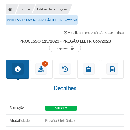
Cidade
Editais
Editais de Licitações
Editais
PROCESSO 113/2023 - PREGÃO ELETR. 069/2023
Serviços Públicos
Atualizado em: 21/12/2023 às 11h05
Carta de Serviços
PROCESSO 113/2023 - PREGÃO ELETR. 069/2023
Contato
Imprimir
Questionário de Mapeamento Cultural
7
Coleta virtual: Planejamento de 2027
Arquivos para Download
Detalhes
Fundo Social de Solidariedade de Iepê
Conselho Tutelar
Situação
ABERTO
Mapa de estradas rurais
Modalidade
Pregão Eletrônico
Veículos paralisados