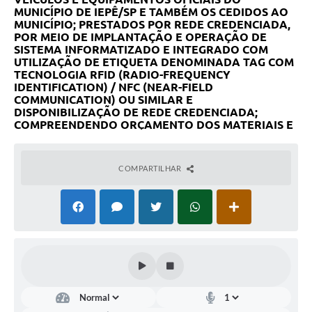
A Prefeitura
MUNICÍPIO DE IEPÊ/SP E TAMBÉM OS CEDIDOS AO
MUNICÍPIO; PRESTADOS POR REDE CREDENCIADA,
POR MEIO DE IMPLANTAÇÃO E OPERAÇÃO DE
Serviço de Informação ao Cidadão (SIC)
SISTEMA INFORMATIZADO E INTEGRADO COM
UTILIZAÇÃO DE ETIQUETA DENOMINADA TAG COM
Diário Oficial
TECNOLOGIA RFID (RADIO-FREQUENCY
IDENTIFICATION) / NFC (NEAR-FIELD
COMMUNICATION) OU SIMILAR E
DISPONIBILIZAÇÃO DE REDE CREDENCIADA;
COMPREENDENDO ORÇAMENTO DOS MATERIAIS E
SERVIÇOS PARA APROVAÇÃO PELA
ADMINISTRAÇÃO PÚBLICA MUNICIPAL, DE FORMA
A GARANTIR A OPERACIONALIZAÇÃO DA FROTA
COMPARTILHAR
DO MUNICÍPIO DE IEPÊ/SP.
E
CONTRATAÇÃO DE EMPRESA PARA PRESTAÇÃO DE
SERVIÇOS DE IMPLANTAÇÃO, INTERMEDIAÇÃO E
ADMINISTRAÇÃO DE UM SISTEMA INFORMATIZADO
E INTEGRADO, COM UTILIZAÇÃO DE ETIQUETA COM
TECNOLOGIA RFID DE GERENCIAMENTO DE FROTA
EM ESTABELECIMENTOS CREDENCIADOS NO
TERRITÓRIO NACIONAL, COMPREENDENDO A
DISTRIBUIÇÃO DE ETANOL, GASOLINA COMUM,
DIESEL COMUM E DIESEL S-10 E ADITIVO ARLA 32