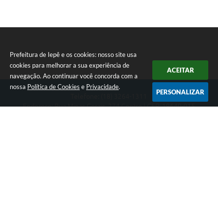
Prefeitura de Iepê e os cookies: nosso site usa
cookies para melhorar a sua experiência de
ACEITAR
navegação. Ao continuar você concorda com a
nossa
Política de Cookies
e
Privacidade
.
PERSONALIZAR
Telefone: (18) 3264-1311
Endereço: Rua Minas Gerais, 274 Centro | CEP: 19640-015
Atendimento de segunda-feira a sexta-feira das 08h às 11h e 13h
às 16h
CNPJ: 49.345.911/0001-40
Prefeitura de Iepê
Versão do Sistema:
3.5.3 - 19/06/2026
Portal atualizado em:
05/08/2026 19:20
Dados Abertos