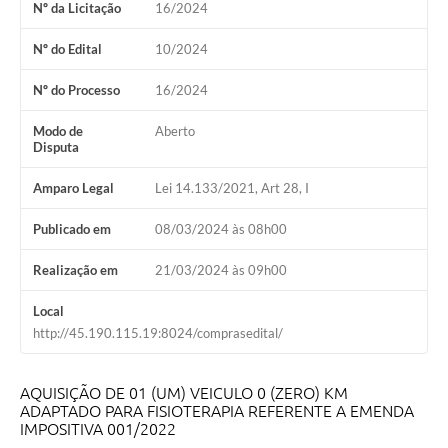
Nº da Licitação
16/2024
Coleta de Sugestões
Nº do Edital
10/2024
Orçamento Participativo
Nº do Processo
16/2024
Legislação
Modo de
Aberto
Disputa
Ouvidoria
Acessibilidade
Amparo Legal
Lei 14.133/2021, Art 28, I
Contratos
Publicado em
08/03/2024 às 08h00
Notícias
Realização em
21/03/2024 às 09h00
Secretarias
Local
http://45.190.115.19:8024/comprasedital/
Links
Serviços Online
AQUISIÇÃO DE 01 (UM) VEICULO 0 (ZERO) KM
ADAPTADO PARA FISIOTERAPIA REFERENTE A EMENDA
Telefones Úteis
IMPOSITIVA 001/2022