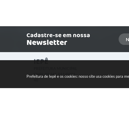
Cadastre-se em nossa
Newsletter
IEPÊ
PREFEITURA MUNICIPAL
CNPJ: 49.345.911/0001-
Prefeitura de Iepê e os cookies: nosso site usa cookies para 
40
LOCALIZAÇÃO:
Rua Minas Gerais, 274 Centro
CEP: 19640-015
Versão