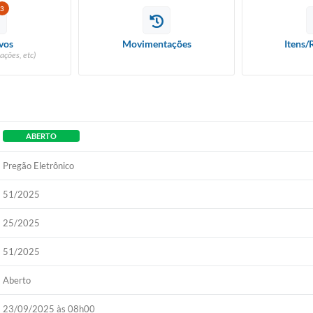
3
Diário Ofic
vos
Movimentações
Itens/
ações, etc)
Ouvidor
Concurso Pú
Newslett
ABERTO
Pregão Eletrônico
Contat
51/2025
Telefones Ú
25/2025
E-SIC
51/2025
Carta de Se
Aberto
23/09/2025 às 08h00