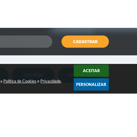
CADASTRAR
ACEITAR
EMPRESA
SERVIDOR
Nota Fiscal Eletrônica
Holerite Online
sa
Política de Cookies
e
Privacidade
.
PERSONALIZAR
Nota Fiscal Eletrônica MEI
Flowdocs
CONTATO:
Água e Esgoto
Contabilidade
(18) 3264-1311
contato@iepe.sp.gov.br
ISSQN
Contabil Terceiro Setor
/2026 19:20