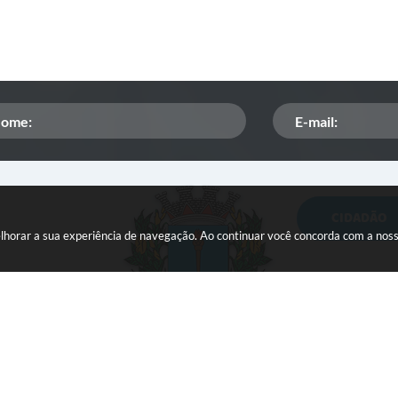
CIDADÃO
Orçamento Participativo
melhorar a sua experiência de navegação. Ao continuar você concorda com a nos
ISSQN
Tributação
Veículos paralisados
 do Sistema:
3.5.3 - 19/06/2026
Portal atualizado em:
05/08