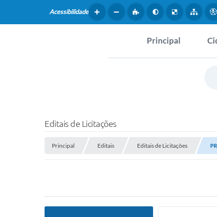
Acessibilidade
Principal
Ci
Hist
SERVIÇOS
Dad
Questionário de Mape
Map
Cultural
Editais de Licitações
Tur
Coleta virtual: Planej
Principal
Editais
Editais de Licitações
2027
PR
Mus
Arquivos para Downlo
Fer
Fundo Social de Solida
Iepê