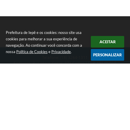
Prefeitura de Iepê e os cookies: nosso site usa
cookies para melhorar a sua experiência de
ACEITAR
navegação. Ao continuar você concorda com a
nossa
Política de Cookies
e
Privacidade
.
PERSONALIZAR
Telefone: (18) 3264-1311
Endereço: Rua Minas Gerais, 274 Centro | CEP: 19640-015
Atendimento de segunda-feira a sexta-feira das 08h às 11h e 13h
às 16h
CNPJ: 49.345.911/0001-40
Prefeitura de Iepê
Versão do Sistema:
3.5.3 - 19/06/2026
Portal atualizado em:
07/08/2026 16:10
Dados Abertos