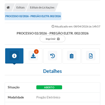
Cidade
Editais
Editais de Licitações
Editais
PROCESSO 02/2026 - PREGÃO ELETR. 002/2026
Serviços Públicos
Atualizado em: 08/04/2026 às 14h57
Carta de Serviços
PROCESSO 02/2026 - PREGÃO ELETR. 002/2026
Contato
Imprimir
Questionário de Mapeamento Cultural
5
Coleta virtual: Planejamento de 2027
Arquivos para Download
Detalhes
Fundo Social de Solidariedade de Iepê
Conselho Tutelar
Situação
ABERTO
Mapa de estradas rurais
Modalidade
Pregão Eletrônico
Veículos paralisados