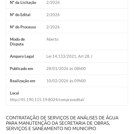
Nº da Licitação
2/2026
Coleta de Sugestões
Nº do Edital
2/2026
Orçamento Participativo
Nº do Processo
2/2026
Legislação
Modo de
Aberto
Disputa
Ouvidoria
Acessibilidade
Amparo Legal
Lei 14.133/2021, Art 28, I
Contratos
Publicado em
28/01/2026 às 08h00
Notícias
Realização em
10/02/2026 às 09h00
Secretarias
Local
http://45.190.115.19:8024/comprasedital/
Links
Serviços Online
CONTRATAÇÃO DE SERVIÇOS DE ANÁLISES DE ÁGUA
PARA MANUTENÇÃO DA SECRETARIA DE OBRAS,
Telefones Úteis
SERVIÇOS E SANEAMENTO NO MUNICIPIO