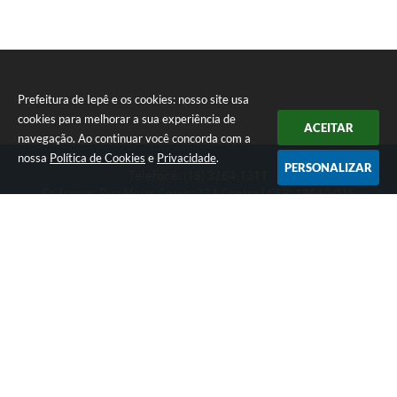
Prefeitura de Iepê e os cookies: nosso site usa
cookies para melhorar a sua experiência de
ACEITAR
navegação. Ao continuar você concorda com a
nossa
Política de Cookies
e
Privacidade
.
PERSONALIZAR
Telefone: (18) 3264-1311
Endereço: Rua Minas Gerais, 274 Centro | CEP: 19640-015
Atendimento de segunda-feira a sexta-feira das 08h às 11h e 13h
às 16h
CNPJ: 49.345.911/0001-40
Prefeitura de Iepê
Versão do Sistema:
3.5.3 - 19/06/2026
Portal atualizado em:
07/08/2026 16:10
Dados Abertos