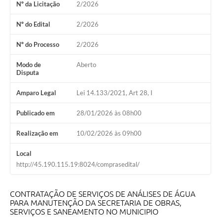
Nº da Licitação
2/2026
Coleta de Sugestões
Nº do Edital
2/2026
Orçamento Participativo
Nº do Processo
2/2026
Legislação
Modo de
Aberto
Disputa
Ouvidoria
Acessibilidade
Amparo Legal
Lei 14.133/2021, Art 28, I
Contratos
Publicado em
28/01/2026 às 08h00
Notícias
Realização em
10/02/2026 às 09h00
Secretarias
Local
http://45.190.115.19:8024/comprasedital/
Links
Serviços Online
CONTRATAÇÃO DE SERVIÇOS DE ANÁLISES DE ÁGUA
PARA MANUTENÇÃO DA SECRETARIA DE OBRAS,
Telefones Úteis
SERVIÇOS E SANEAMENTO NO MUNICIPIO