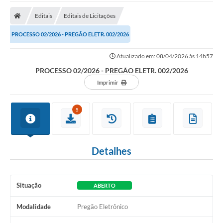
Cidade
Editais
Editais de Licitações
Editais
PROCESSO 02/2026 - PREGÃO ELETR. 002/2026
Serviços Públicos
Atualizado em: 08/04/2026 às 14h57
Carta de Serviços
PROCESSO 02/2026 - PREGÃO ELETR. 002/2026
Contato
Imprimir
Questionário de Mapeamento Cultural
5
Coleta virtual: Planejamento de 2027
Arquivos para Download
Detalhes
Fundo Social de Solidariedade de Iepê
Conselho Tutelar
Situação
ABERTO
Mapa de estradas rurais
Modalidade
Pregão Eletrônico
Veículos paralisados