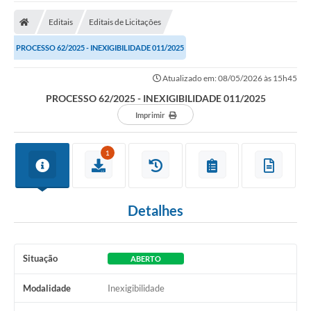
Cidade
Editais
Editais de Licitações
Editais
PROCESSO 62/2025 - INEXIGIBILIDADE 011/2025
Serviços Públicos
Atualizado em: 08/05/2026 às 15h45
Carta de Serviços
PROCESSO 62/2025 - INEXIGIBILIDADE 011/2025
Contato
Imprimir
Questionário de Mapeamento Cultural
1
Coleta virtual: Planejamento de 2027
Arquivos para Download
Detalhes
Fundo Social de Solidariedade de Iepê
Conselho Tutelar
Situação
ABERTO
Mapa de estradas rurais
Modalidade
Inexigibilidade
Veículos paralisados