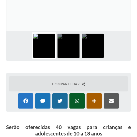
Coleta de Sugestões
Orçamento Participativo
Legislação
Ouvidoria
Acessibilidade
Contratos
Notícias
COMPARTILHAR
Secretarias
Links
Serviços Online
Serão oferecidas 40 vagas para crianças e
Telefones Úteis
adolescentes de 10 a 18 anos