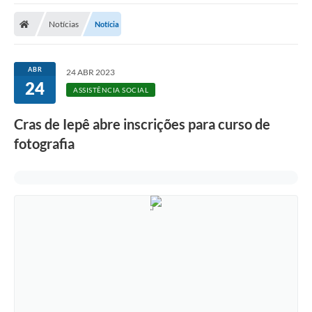
Cidade
Notícias
Notícia
Editais
Serviços Públicos
ABR
24 ABR 2023
24
Carta de Serviços
ASSISTÊNCIA SOCIAL
Contato
Cras de Iepê abre inscrições para curso de
fotografia
Questionário de Mapeamento Cultural
Coleta virtual: Planejamento de 2027
Arquivos para Download
Fundo Social de Solidariedade de Iepê
Conselho Tutelar
Mapa de estradas rurais
Veículos paralisados