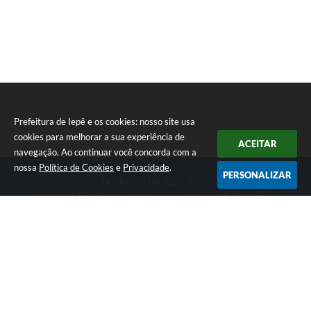
Prefeitura de Iepê e os cookies: nosso site usa
cookies para melhorar a sua experiência de
ACEITAR
navegação. Ao continuar você concorda com a
nossa
Política de Cookies
e
Privacidade
.
PERSONALIZAR
Telefone: (18) 3264-1311
Endereço: Rua Minas Gerais, 274 Centro | CEP: 19640-015
Atendimento de segunda-feira a sexta-feira das 08h às 11h e 13h
às 16h
CNPJ: 49.345.911/0001-40
Prefeitura de Iepê
Versão do Sistema:
3.5.3 - 19/06/2026