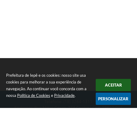
Prefeitura de Iepê e os cookies: nosso site usa
cookies para melhorar a sua experiência de
ACEITAR
navegação. Ao continuar você concorda com a
nossa
Política de Cookies
e
Privacidade
.
PERSONALIZAR
Telefone: (18) 3264-1311
Endereço: Rua Minas Gerais, 274 Centro | CEP: 19640-015
Atendimento de segunda-feira a sexta-feira das 08h às 11h e 13h
às 16h
CNPJ: 49.345.911/0001-40
Prefeitura de Iepê