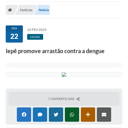
Cidade
Notícias
Notícia
Editais
Serviços Públicos
FEV
22 FEV 2025
22
Carta de Serviços
SAÚDE
Contato
Iepê promove arrastão contra a dengue
Questionário de Mapeamento Cultural
Coleta virtual: Planejamento de 2027
Arquivos para Download
Fundo Social de Solidariedade de Iepê
COMPARTILHAR
Conselho Tutelar
Mapa de estradas rurais
Veículos paralisados