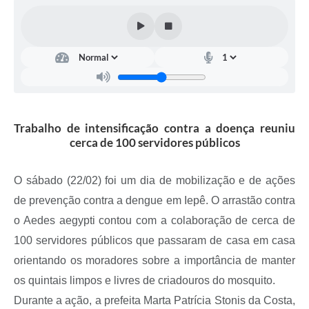
Coleta de Sugestões
Orçamento Participativo
Legislação
Ouvidoria
Trabalho de intensificação contra a doença reuniu
Acessibilidade
cerca de 100 servidores públicos
Contratos
O sábado (22/02) foi um dia de mobilização e de ações
Notícias
de prevenção contra a dengue em Iepê. O arrastão contra
Secretarias
o Aedes aegypti contou com a colaboração de cerca de
Links
100 servidores públicos que passaram de casa em casa
orientando os moradores sobre a importância de manter
Serviços Online
os quintais limpos e livres de criadouros do mosquito.
Telefones Úteis
Durante a ação, a prefeita Marta Patrícia Stonis da Costa,