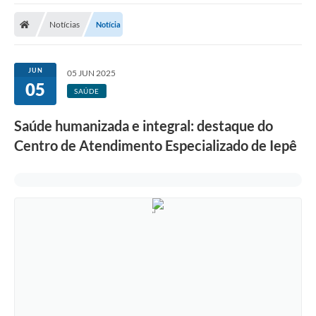
Cidade
Notícias
Notícia
Editais
Serviços Públicos
JUN
05 JUN 2025
05
Carta de Serviços
SAÚDE
Contato
Saúde humanizada e integral: destaque do
Centro de Atendimento Especializado de Iepê
Questionário de Mapeamento Cultural
Coleta virtual: Planejamento de 2027
Arquivos para Download
Fundo Social de Solidariedade de Iepê
Conselho Tutelar
Mapa de estradas rurais
Veículos paralisados