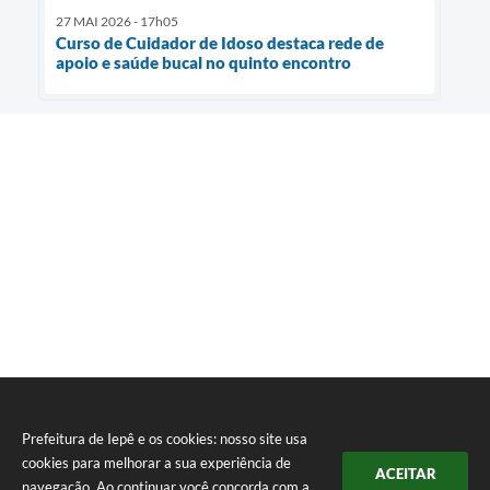
27 MAI 2026 - 17h05
Curso de Cuidador de Idoso destaca rede de
apoio e saúde bucal no quinto encontro
Prefeitura de Iepê e os cookies: nosso site usa
cookies para melhorar a sua experiência de
ACEITAR
navegação. Ao continuar você concorda com a